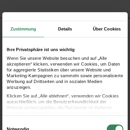
PRODUKTBESCHREIBUNG
Zustimmung
Details
Über Cookies
Eine Dekoration mit Papierblumen sorgt für den letzten
Ihre Privatsphäre ist uns wichtig
Schliff. Künstliche Blumen sind wunderschön und
Wenn Sie unsere Website besuchen und auf „Alle
beständig und das das ganze Jahr über! So lässt sich mit
akzeptieren“ klicken, verwenden wir Cookies, um Daten
weiteren Papierblumen ein individueller Blumenstrauß
für aggregierte Statistiken über unsere Website und
Marketing-Kampagnen zu sammeln sowie personalisierte
zusammenstellen. Sie eignen sich perfekt zum Dekorieren,
Werbung auf Drittseiten und in sozialen Medien
Basteln oder Verschenken und sorgen für dauerhafte
anzuzeigen.
Freude.
Klicken Sie auf „Alle ablehnen“, verwenden wir Cookies
ausschließlich, um die Benutzerfreundlichkeit der
Website sicherzustellen, die Reichweite im Rahmen
aggregierter Statistiken zu messen und Ihre Auswahl für
- ideal zum Dekorieren oder Verschenken
zukünftige Besuche zu speichern.
Einwilligungsauswahl
Ihre Einwilligung ist freiwillig und kann jederzeit über den
Notwendig