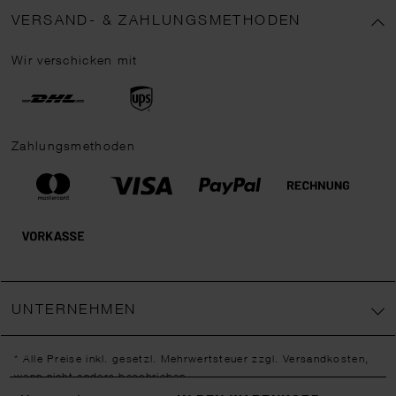
VERSAND- & ZAHLUNGSMETHODEN
Wir verschicken mit
Zahlungsmethoden
UNTERNEHMEN
* Alle Preise inkl. gesetzl. Mehrwertsteuer zzgl.
Versandkosten
,
wenn nicht anders beschrieben.
** Jede:r Abonnent:in erhält bei erstmaliger Anmeldung für unseren