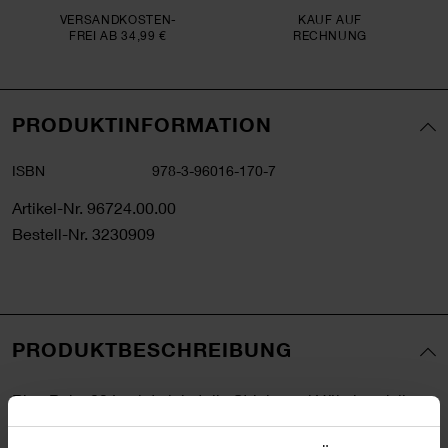
VERSAND­KOSTEN­
KAUF AUF
FREI AB 34,99 €
RECHNUNG
PRODUKTINFORMATION
ISBN
978-3-96016-170-7
Artikel-Nr.
96724.00.00
Bestell-Nr.
3230909
PRODUKTBESCHREIBUNG
Rico Baby 024 zeigt viele tolle Strick- und Häkelmodelle
für Babys und Kleinkinder aus den extraweichen