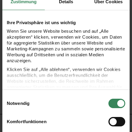
Zustimmung
Details
Über Cookies
Baumwollmischungen Rico Baby Cotton Soft dk und Rico
Baby Cotton Soft Print dk. Dank der leicht verständlichen
Anleitungen wird das Nacharbeiten der Decken, Hosen,
Ihre Privatsphäre ist uns wichtig
Mützen und Co. zum Kinderspiel!
Wenn Sie unsere Website besuchen und auf „Alle
akzeptieren“ klicken, verwenden wir Cookies, um Daten
für aggregierte Statistiken über unsere Website und
-
19 Modelle
Marketing-Kampagnen zu sammeln sowie personalisierte
Werbung auf Drittseiten und in sozialen Medien
-
48 Seiten im Format 24 x 21 cm
anzuzeigen.
-
Herausgeber: Rico Design GmbH & Co .KG
Klicken Sie auf „Alle ablehnen“, verwenden wir Cookies
ausschließlich, um die Benutzerfreundlichkeit der
Website sicherzustellen, die Reichweite im Rahmen
aggregierter Statistiken zu messen und Ihre Auswahl für
zukünftige Besuche zu speichern.
Einwilligungsauswahl
JETZT DURCHBLÄTTERN
Ihre Einwilligung ist freiwillig und kann jederzeit über den
Notwendig
Link „Cookie-Einstellungen“ im Fußbereich der Seite
widerrufen werden. Weitere Informationen zu den
verwendeten Technologien und den Empfängern der
Komfortfunktionen
HERSTELLER
Daten finden Sie in unserer Datenschutzerklärung.