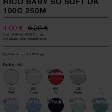
RICO BABY SO SOFT DK
100G 250M
4,00 €
6,29 €
Inhalt:
0,10 kg
(
40,00 €
/ 1 kg)
inkl. MwSt. / zzgl. Versandkosten
Lieferzeit: ca. 1-3 Werktage
Farbe
Rot
001
002
006
025
026
Weiß
Creme
Rot
Puder
Rose