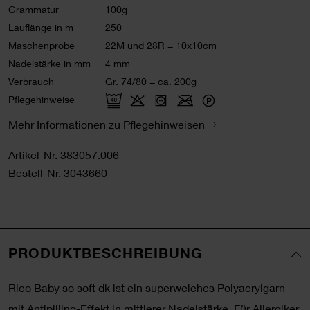
Grammatur
100g
Lauflänge in m
250
Maschenprobe
22M und 28R = 10x10cm
Nadelstärke in mm
4 mm
Verbrauch
Gr. 74/80 = ca. 200g
Pflegehinweise
Mehr Informationen zu Pflegehinweisen
Artikel-Nr.
383057.006
Bestell-Nr.
3043660
PRODUKTBESCHREIBUNG
Rico Baby so soft dk ist ein superweiches Polyacrylgarn
mit Antipilling-Effekt in mittlerer Nadelstärke. Für Allergiker