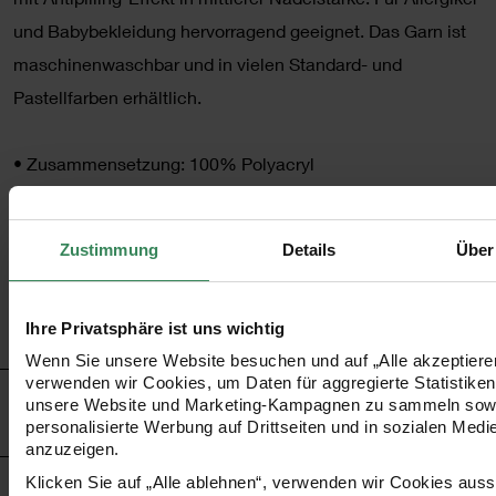
und Babybekleidung hervorragend geeignet. Das Garn ist
maschinenwaschbar und in vielen Standard- und
Pastellfarben erhältlich.
•
Zusammensetzung: 100% Polyacryl
•
Lauflänge: 250m / 100g
•
Nadelstärke: 4.0
Zustimmung
Details
Über
•
Maschenprobe: 22 Maschen und 28 Reihen = 10x10 cm
•
Pflege: bis 40°C Feinwäsche
Ihre Privatsphäre ist uns wichtig
•
viele verschiedene Farben zur Auswahl
Wenn Sie unsere Website besuchen und auf „Alle akzeptieren
verwenden wir Cookies, um Daten für aggregierte Statistiken
HERSTELLER
unsere Website und Marketing-Kampagnen zu sammeln sow
personalisierte Werbung auf Drittseiten und in sozialen Medi
anzuzeigen.
Klicken Sie auf „Alle ablehnen“, verwenden wir Cookies aussc