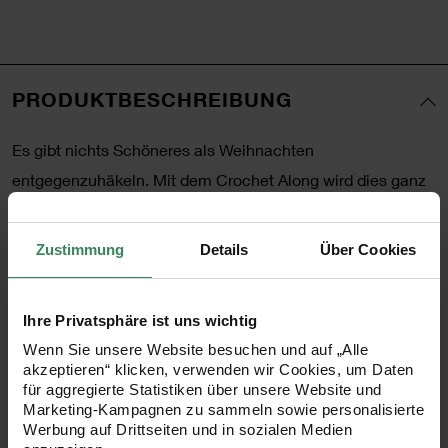
PRODUKTBESCHREIBUNG
Es gibt nichts Schöneres als Weihnachten
entgegenzuhäkeln. Mit dem Crochet Along wird dies ganz
besonders magisch! Der Ricorumi Crochet Along bietet die
Möglichkeit, acht supersüße weihnachtliche Ricorumis zu
Zustimmung
Details
Über Cookies
häkeln. Als Rundum-Sorglos-Paket gibt es für diese
Häkelaktion eine Garnbox mit allen Ricorumi-Knäueln, die
Ihre Privatsphäre ist uns wichtig
man für das Häkeln der acht Figuren benötigt. Die
Wenn Sie unsere Website besuchen und auf „Alle
Christmas CAL Box 5 ist eine Limited Edition und
akzeptieren“ klicken, verwenden wir Cookies, um Daten
beinhaltet einen QR-Code, der direkt auf die Website zu
für aggregierte Statistiken über unsere Website und
Marketing-Kampagnen zu sammeln sowie personalisierte
den dazugehörigen kostenlosen Anleitungen führt.
Werbung auf Drittseiten und in sozialen Medien