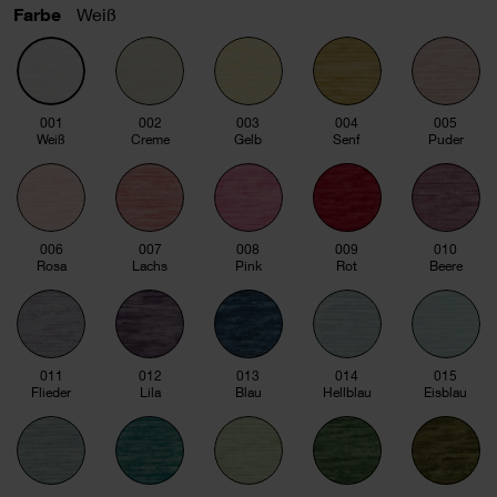
Farbe
Weiß
001
002
003
004
005
Weiß
Creme
Gelb
Senf
Puder
006
007
008
009
010
Rosa
Lachs
Pink
Rot
Beere
011
012
013
014
015
Flieder
Lila
Blau
Hellblau
Eisblau