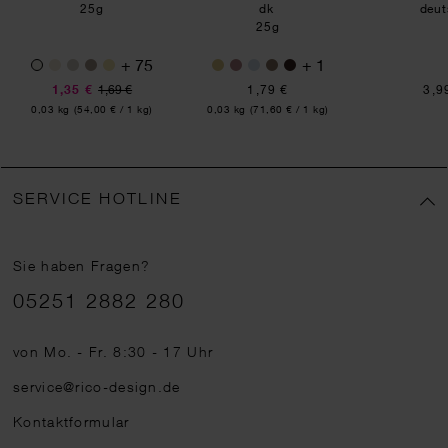
25g
dk
deut
25g
+ 75
+ 1
1,35 €
1,69 €
1,79 €
3,9
Inhalt:
Inhalt:
0,03 kg
(54,00 € / 1 kg)
0,03 kg
(71,60 € / 1 kg)
SERVICE HOTLINE
Sie haben Fragen?
Telefonnummer
05251 2882 280
von Mo. - Fr. 8:30 - 17 Uhr
service@rico-design.de
Kontaktformular