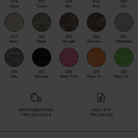
016
017
018
019
020
Aqua
Türkis
Mint
Grün
Oliv
021
022
023
024
025
Natur
Beige
Nougat
Schokolade
Silbergrau
026
027
028
029
030
Grau
Schwarz
Neon Pink
Neon Orange
Neon Grün
VERSAND­KOSTEN­
KAUF AUF
FREI AB 34,99 €
RECHNUNG