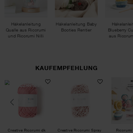
Häkelanleitung
Häkelanleitung Baby
Häkelanlei
Qualle aus Ricorumi
Booties Rentier
Blueberry C
und Ricorumi Nilli
aus Ricorumi
Nilli
Nilli d
KAUFEMPFEHLUNG
et Fashion
Creative Ricorumi dk
Creative Ricorumi Spray 
Creative Ricorumi dk
Creative Ricorumi Spray
Ricorumi