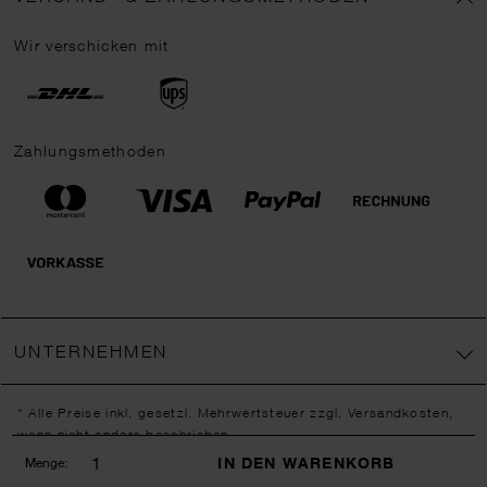
Wir verschicken mit
Zahlungsmethoden
UNTERNEHMEN
* Alle Preise inkl. gesetzl. Mehrwertsteuer zzgl.
Versandkosten
,
wenn nicht anders beschrieben.
** Jede:r Abonnent:in erhält bei erstmaliger Anmeldung für unseren
IN DEN WARENKORB
Menge:
Newsletter einen 10 % Rabatt-Gutschein für unseren Online-Shop.