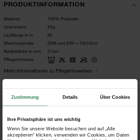
PRODUKTINFORMATION
Material
100% Polyester
Grammatur
25g
Lauflänge in m
65
Maschenprobe
22M und 28R = 10x10cm
Nadelstärke in mm
3 mm
Pflegehinweise
Mehr Informationen zu Pflegehinweisen
Zertifizierung
Zustimmung
Details
Über Cookies
Ihre Privatsphäre ist uns wichtig
Artikel-Nr.
383360.001
Wenn Sie unsere Website besuchen und auf „Alle
Bestell-Nr.
3553510
akzeptieren“ klicken, verwenden wir Cookies, um Daten