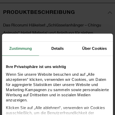
PRODUKTBESCHREIBUNG
Das Ricorumi Häkelset „Schlüsselanhänger – Chingu
Animals“ bietet Material und Anleitung für sieben
unterschiedliche Tiermotive, die sich als kleine Begleiter
für Taschen oder Schlüsselringe eignen. Enthalten sind
Zustimmung
Details
Über Cookies
mehrere Knäuel Ricorumi dk, Schlüsselringe, Füllwatte
sowie passende Nadeln, sodass alle benötigten
Ihre Privatsphäre ist uns wichtig
Materialien direkt bereitliegen. Die Modelle lassen sich
Wenn Sie unsere Website besuchen und auf „Alle
anhand der detaillierten Anleitung Schritt für Schritt
akzeptieren“ klicken, verwenden wir Cookies, um Daten
für aggregierte Statistiken über unsere Website und
umsetzen und ergeben dekorative, weich gefüllte
Marketing-Kampagnen zu sammeln sowie personalisierte
Anhänger mit klaren Formen und feinen Details.
Werbung auf Drittseiten und in sozialen Medien
anzuzeigen.
Klicken Sie auf „Alle ablehnen“, verwenden wir Cookies
ausschließlich, um die Benutzerfreundlichkeit der