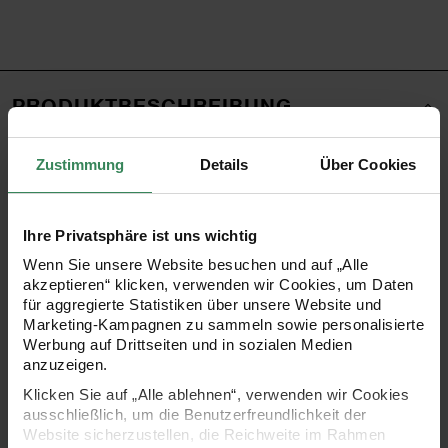
PRODUKTBESCHREIBUNG
Feiern Sie Ihre Erfolge mit der exklusiven Ricorumi Häkel-
Zustimmung
Details
Über Cookies
Serie „The Winner is…“! Diese Kollektion widmet sich ganz
dem Thema Siegerehrungen. Ob Medaillen, Pokale,
Ihre Privatsphäre ist uns wichtig
Abzeichen oder eine stilvolle Champagnerflasche mit
Wenn Sie unsere Website besuchen und auf „Alle
Gläsern zum Anstoßen – dieses Anleitungsheft bietet für
akzeptieren“ klicken, verwenden wir Cookies, um Daten
jeden Gewinner-Moment das passende Highlight.
für aggregierte Statistiken über unsere Website und
Marketing-Kampagnen zu sammeln sowie personalisierte
Personalisieren Sie Ihre Häkelstücke mit Namen und
Werbung auf Drittseiten und in sozialen Medien
wichtigen Daten, um Ihre Ehrungen unvergesslich zu
anzuzeigen.
machen. Tauchen Sie ein in die Welt der kreativen
Klicken Sie auf „Alle ablehnen“, verwenden wir Cookies
ausschließlich, um die Benutzerfreundlichkeit der
Siegerehrungen und setzen Sie Ihre Erfolge stilvoll in
Website sicherzustellen, die Reichweite im Rahmen