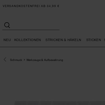
VERSANDKOSTENFREI AB 34,99 €
NEU
KOLLEKTIONEN
STRICKEN & HÄKELN
STICKEN
Neu general.openMenu
Kollektionen general.openMe
Stricken 
Eine Kategorie zurück navigieren
Schmuck
Werkzeuge & Aufbewahrung