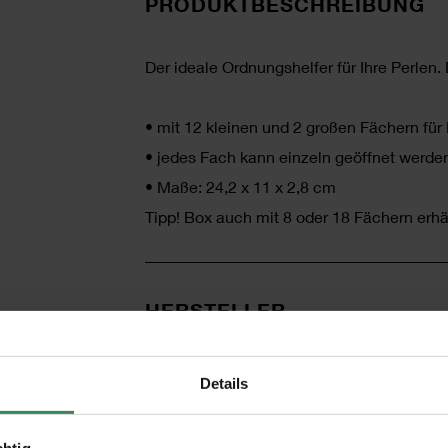
PRODUKTBESCHREIBUNG
Der ideale Ordnungshelfer für Ihre Perlen. 
•
mit 12 kleinen und 2 großen Fächern für
•
jedes Fach kann einzeln geöffnet werde
•
Maße: 24,2 x 11 x 2,8 cm
Tipp! Box auch mit 8 oder 18 Fächern erhäl
HERSTELLER
Details