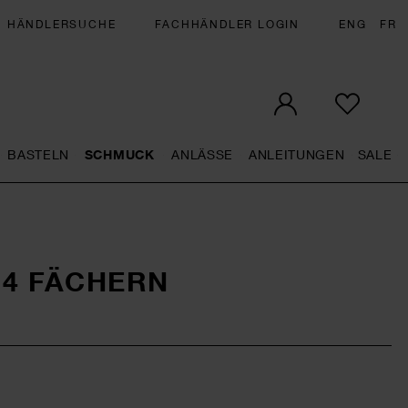
HÄNDLERSUCHE
FACHHÄNDLER LOGIN
ENG
FR
BASTELN
SCHMUCK
ANLÄSSE
ANLEITUNGEN
SALE
eral.openMenu
Künstlerbedarf general.openMenu
Basteln general.openMenu
Schmuck general.openMenu
Anlässe general.op
Anleit
S
14 FÄCHERN