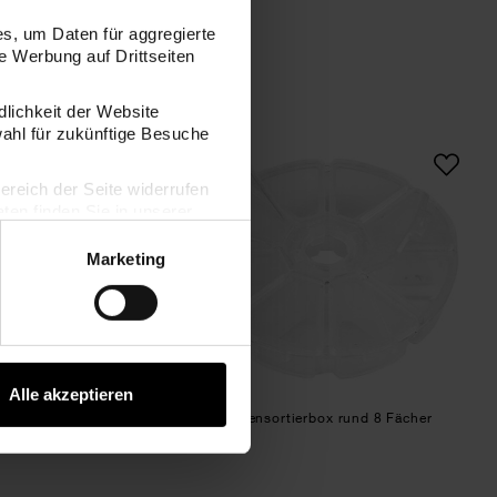
s, um Daten für aggregierte
 Werbung auf Drittseiten
dlichkeit der Website
wahl für zukünftige Besuche
5x18,8x4,4cm
Sortierbox mit 8 Fächern 16,6x8,8x5cm
Perlensortierbox rund
bereich der Seite widerrufen
en finden Sie in unserer
Marketing
Alle akzeptieren
t 8 Fächern 16,6x8,8x5cm
Perlensortierbox rund 8 Fächer