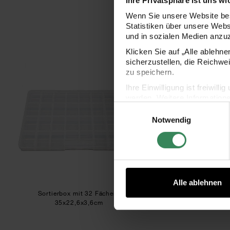
Ihre Privatsphäre ist uns wi
Wenn Sie unsere Website bes
Statistiken über unsere Web
und in sozialen Medien anzu
Klicken Sie auf „Alle ablehn
sicherzustellen, die Reichwe
Sortierbox mit 32 Fächern 35x22,6x3,6c
Sort
zu speichern.
Ihre Einwilligung ist freiwil
werden. Weitere Information
Einwilligungsauswahl
Datenschutzerklärung.
Notwendig
Impressum
Datenschutz
Alle ablehnen
Sortierbox mit 32 Fächern
Sortierbox mit 18 
35x22,6x3,6cm
23,5x12,8x4,