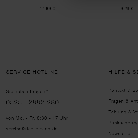
17,99 €
9,29 €
SERVICE HOTLINE
HILFE & S
Kontakt & B
Sie haben Fragen?
Telefonnummer
Fragen & An
05251 2882 280
Zahlung & V
von Mo. - Fr. 8:30 - 17 Uhr
Rücksendun
service@rico-design.de
Newsletter