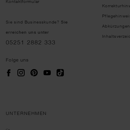
Kontaktformular
Korrekturhin
Pflegehinwei
Sie sind Businesskunde?
Sie
Abkürzunge
erreichen uns unter
Inhaltsverzei
05251 2882 333
Folge uns
Instagram
Pinterest
YouTube
TikTok
Facebook
UNTERNEHMEN