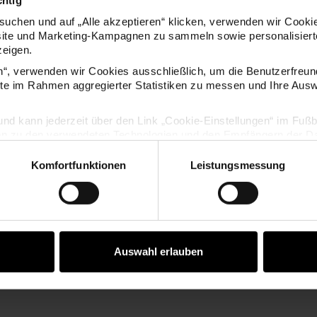
chtig
uchen und auf „Alle akzeptieren“ klicken, verwenden wir Cookie
site und Marketing-Kampagnen zu sammeln sowie personalisierte
KAUFEMPFEHLUNG
zeigen.
en“, verwenden wir Cookies ausschließlich, um die Benutzerfreun
ite im Rahmen aggregierter Statistiken zu messen und Ihre Aus
m
ierbox mit 18 Fächern 23,5x12,8x4,3cm
Sortierbox mit 24 Fächern 27,
lig und kann jederzeit über den Link „Cookie-Einstellungen“ im Fuß
en zu den verwendeten Technologien und den Empfängern der Dat
Komfortfunktionen
Leistungsmessung
Vertrag widerrufen
Auswahl erlauben
Fächern
Sortierbox mit 24 Fächern
Sortierbox mi
3cm
27,5x18,8x4,4cm