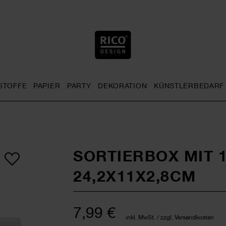
STOFFE
PAPIER
PARTY
DEKORATION
KÜNSTLERBEDARF
nu
& Häkeln general.openMenu
Sticken general.openMenu
Stoffe general.openMenu
Papier general.openMenu
Party general.openMenu
Dekoration gen
SORTIERBOX MIT 
24,2X11X2,8CM
7,99 €
inkl. MwSt. / zzgl. Versandkosten