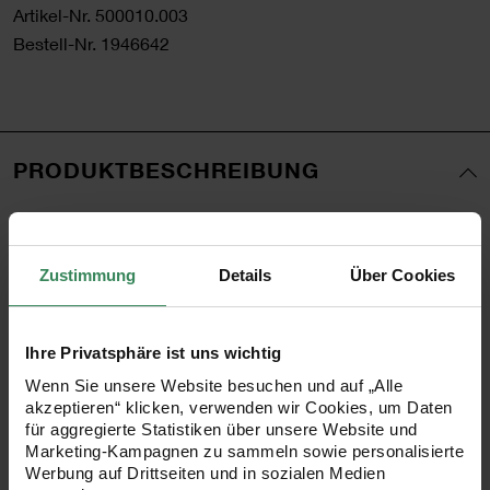
Artikel-Nr.
500010.003
Bestell-Nr.
1946642
PRODUKTBESCHREIBUNG
Der ideale Ordnungshelfer für Ihre Perlen. Die Box bewahrt
alles sicher und ordentlich für Sie auf.
Zustimmung
Details
Über Cookies
•
mit 8 großen, tiefen Fächern für größere Perlen oder
Ihre Privatsphäre ist uns wichtig
Anhänger
Wenn Sie unsere Website besuchen und auf „Alle
•
jedes Fach kann einzeln geöffnet werden
akzeptieren“ klicken, verwenden wir Cookies, um Daten
•
Maße: 16,6 x 8,8 x 5 cm
für aggregierte Statistiken über unsere Website und
Marketing-Kampagnen zu sammeln sowie personalisierte
Tipp! Box auch mit mehr Fächern erhältlich!
Werbung auf Drittseiten und in sozialen Medien