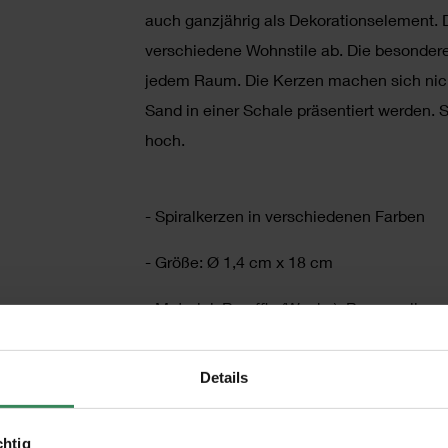
auch ganzjährig als Dekorationselement. D
verschiedene Wohnstile ab. Die besondere
jedem Raum. Die Kerzen machen sich nich
Sand in einer Schale präsentiert werden.
hoch.
- Spiralkerzen in verschiedenen Farben
- Größe: Ø 1,4 cm x 18 cm
- Material: Paraffin (Wachs), Baumwolle
- Inhalt: 2 Stück
Details
- Verpackung ohne Plastik
chtig