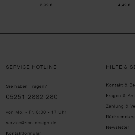
2,99 €
4,49 €
SERVICE HOTLINE
HILFE & S
Kontakt & B
Sie haben Fragen?
Telefonnummer
Fragen & An
05251 2882 280
Zahlung & V
von Mo. - Fr. 8:30 - 17 Uhr
Rücksendun
service@rico-design.de
Newsletter
Kontaktformular