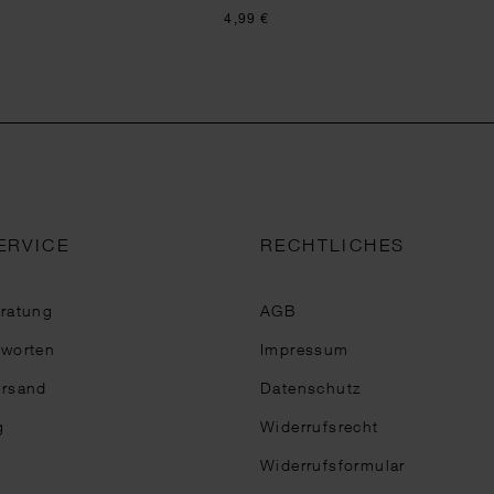
4,99 €
ERVICE
RECHTLICHES
eratung
AGB
tworten
Impressum
ersand
Datenschutz
g
Widerrufsrecht
Widerrufsformular