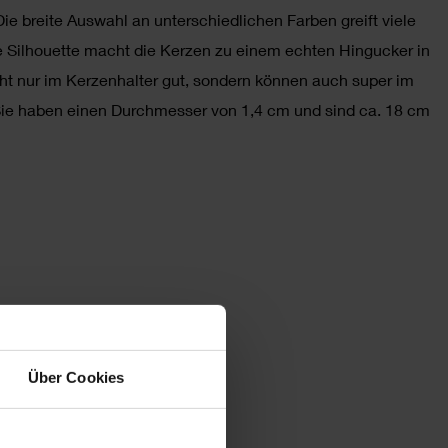
ie breite Auswahl an unterschiedlichen Farben greift viele
 Silhouette macht die Kerzen zu einem echten Hingucker in
t nur im Kerzenhalter gut, sondern können auch super im
 Sie haben einen Durchmesser von 1,4 cm und sind ca. 18 cm
Über Cookies