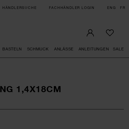
HÄNDLERSUCHE
FACHHÄNDLER LOGIN
ENG
FR
BASTELN
SCHMUCK
ANLÄSSE
ANLEITUNGEN
SALE
eral.openMenu
Künstlerbedarf general.openMenu
Basteln general.openMenu
Schmuck general.openMenu
Anlässe general.op
Anleit
S
NG 1,4X18CM