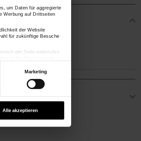
s, um Daten für aggregierte
 Werbung auf Drittseiten
dlichkeit der Website
wahl für zukünftige Besuche
bereich der Seite widerrufen
en finden Sie in unserer
Marketing
Alle akzeptieren