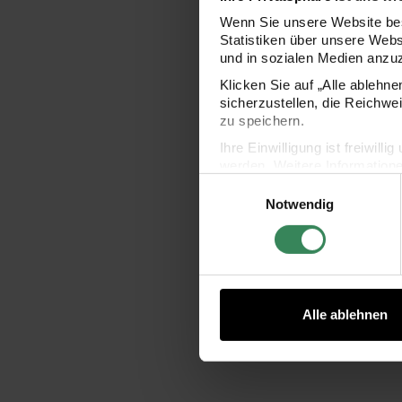
Wenn Sie unsere Website bes
Statistiken über unsere Web
und in sozialen Medien anzu
Klicken Sie auf „Alle ablehn
sicherzustellen, die Reichwe
zu speichern.
Ihre Einwilligung ist freiwil
werden. Weitere Information
Einwilligungsauswahl
Datenschutzerklärung.
Notwendig
Impressum
Datenschutz
Alle ablehnen