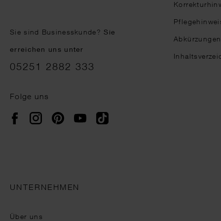
Korrekturhin
Pflegehinwei
Sie sind Businesskunde?
Sie
Abkürzunge
erreichen uns unter
Inhaltsverzei
05251 2882 333
Folge uns
Instagram
Pinterest
YouTube
TikTok
Facebook
UNTERNEHMEN
Über uns