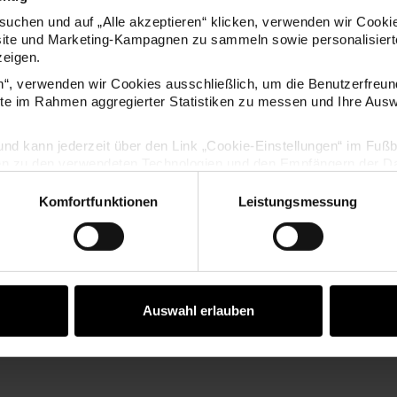
uchen und auf „Alle akzeptieren“ klicken, verwenden wir Cookie
site und Marketing-Kampagnen zu sammeln sowie personalisierte
WARNHINWEISE KERZEN
zeigen.
en“, verwenden wir Cookies ausschließlich, um die Benutzerfreun
ite im Rahmen aggregierter Statistiken zu messen und Ihre Aus
WARNHINWEISE KERZEN
lig und kann jederzeit über den Link „Cookie-Einstellungen“ im Fuß
en zu den verwendeten Technologien und den Empfängern der Dat
Komfortfunktionen
Leistungsmessung
Vertrag widerrufen
HERSTELLER
Auswahl erlauben