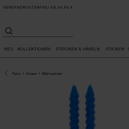
VERSANDKOSTENFREI AB 34,99 €
NEU
KOLLEKTIONEN
STRICKEN & HÄKELN
STICKEN
Neu general.openMenu
Kollektionen general.openMe
Stricken 
Eine Kategorie zurück navigieren
Party
Anlass
Weihnachten