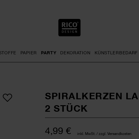
STOFFE
PAPIER
PARTY
DEKORATION
KÜNSTLERBEDARF
nu
& Häkeln general.openMenu
Sticken general.openMenu
Stoffe general.openMenu
Papier general.openMenu
Party general.openMenu
Dekoration gen
SPIRALKERZEN LA
2 STÜCK
4,99 €
inkl. MwSt. / zzgl. Versandkosten