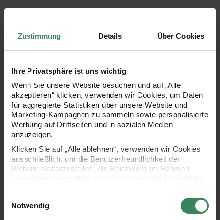
Die selbstklebenden Sticker mit verschiedenen
Blumenmotiven verleihen Bastelprojekten eine besondere
Zustimmung
Details
Über Cookies
Ausstrahlung. Mit ihren verspielten Designs setzen sie
moderne Akzente und bringen eine liebevolle Note in jede
DIY-Idee. Ob für Grußkarten, Scrapbooks,
Ihre Privatsphäre ist uns wichtig
Geschenkverpackungen oder Dekorationen – die Sticker
Wenn Sie unsere Website besuchen und auf „Alle
akzeptieren“ klicken, verwenden wir Cookies, um Daten
auf der Rolle sorgen für kreative Highlights. Eine ideale
für aggregierte Statistiken über unsere Website und
Wahl für Geburtstagsgeschenke und viele weitere Anlässe.
Marketing-Kampagnen zu sammeln sowie personalisierte
Werbung auf Drittseiten und in sozialen Medien
anzuzeigen.
Klicken Sie auf „Alle ablehnen“, verwenden wir Cookies
- ideal zum Basteln oder Dekorieren
ausschließlich, um die Benutzerfreundlichkeit der
Website sicherzustellen, die Reichweite im Rahmen
- Größe: ca. Ø 5 cm
aggregierter Statistiken zu messen und Ihre Auswahl für
zukünftige Besuche zu speichern.
- Motiv: Blumen
Einwilligungsauswahl
Ihre Einwilligung ist freiwillig und kann jederzeit über den
Notwendig
Link „Cookie-Einstellungen“ im Fußbereich der Seite
- Inhalt: 100 Stück