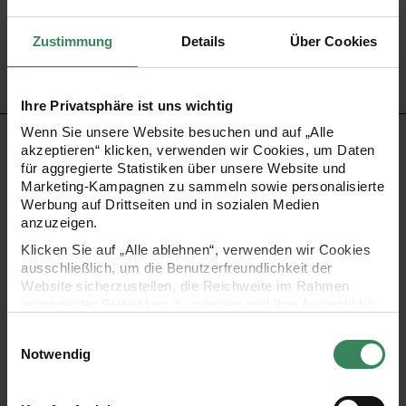
Artikel-Nr.
80136.52.21
Bestell-Nr.
3057889
Zustimmung
Details
Über Cookies
Ihre Privatsphäre ist uns wichtig
Wenn Sie unsere Website besuchen und auf „Alle
PRODUKTBESCHREIBUNG
akzeptieren“ klicken, verwenden wir Cookies, um Daten
für aggregierte Statistiken über unsere Website und
Marketing-Kampagnen zu sammeln sowie personalisierte
Erstellen Sie wunderschöne Tischdecken mit unseren
Werbung auf Drittseiten und in sozialen Medien
Stickpackungen. Hier ist alles enthalten, was Sie für die
anzuzeigen.
bezaubernden Motive benötigen. So macht Handarbeit
Klicken Sie auf „Alle ablehnen“, verwenden wir Cookies
ausschließlich, um die Benutzerfreundlichkeit der
Spaß!
Website sicherzustellen, die Reichweite im Rahmen
•
Packung gezählter Kreuzstich „Streublümchen“
aggregierter Statistiken zu messen und Ihre Auswahl für
zukünftige Besuche zu speichern.
•
Inhalt: Decke, Stickgarn und Nadel
Einwilligungsauswahl
Ihre Einwilligung ist freiwillig und kann jederzeit über den
•
Material der Decke: 50% Baumwolle, 50% Polyester
Notwendig
Link „Cookie-Einstellungen“ im Fußbereich der Seite
•
Maße: 90 x 90 cm
widerrufen werden. Weitere Informationen zu den
verwendeten Technologien und den Empfängern der