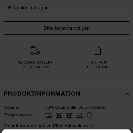
Bitte benachrichtigen
VERSAND­KOSTEN­
KAUF AUF
FREI AB 34,99 €
RECHNUNG
PRODUKTINFORMATION
Material
50% Baumwolle, 50% Polyester
Pflegehinweise
Mehr Informationen zu Pflegehinweisen