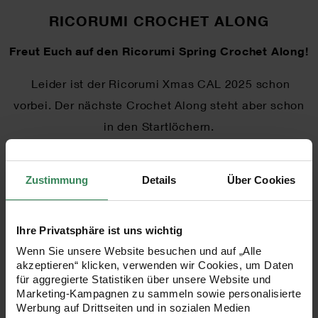
RICORUMI CROCHET ALONG
Freut Euch auf den Ricorumi Spring Crochet Along!
Leider ist der Ricorumi Xmas CAL 2025 schon
vorbei. Der nächste Crochet Along steht aber schon
in den Startlöchern.
Im Frühling beginnt unser Spring CAL
Ricorumi
Birthday Party
.
Zustimmung
Details
Über Cookies
Freut Euch auf sieben süße Designs! Wie gewohnt
findet Ihr hier dann wieder jeden Freitag eine neue
Ihre Privatsphäre ist uns wichtig
kostenlose Anleitung. Stay tuned …
Wenn Sie unsere Website besuchen und auf „Alle
akzeptieren“ klicken, verwenden wir Cookies, um Daten
für aggregierte Statistiken über unsere Website und
Marketing-Kampagnen zu sammeln sowie personalisierte
WEITERE INFOS AUF INSTAGRAM
@RICORUMI
Werbung auf Drittseiten und in sozialen Medien