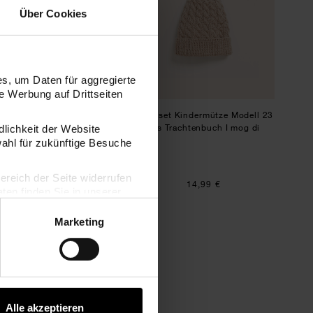
Über Cookies
s, um Daten für aggregierte
 Werbung auf Drittseiten
set Stirnband Modell 02
Strickset Kindermütze Modell 23
aus Rico Kids 13
aus Trachtenbuch I mog di
dlichkeit der Website
wahl für zukünftige Besuche
bereich der Seite widerrufen
9,99 €
14,99 €
en finden Sie in unserer
Marketing
h I mog di
Alle akzeptieren