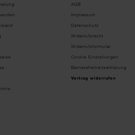
eratung
AGB
tworten
Impressum
ersand
Datenschutz
g
Widerrufsrecht
Widerrufsformular
weise
Cookie Einstellungen
se
Barrierefreiheitserklärung
n
Vertrag widerrufen
chnis