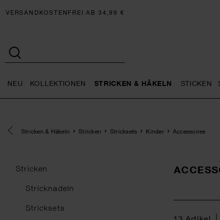
VERSANDKOSTENFREI AB 34,99 €
NEU
KOLLEKTIONEN
STRICKEN & HÄKELN
STICKEN
Neu general.openMenu
Kollektionen general.openMe
Stricken 
Eine Kategorie zurück navigieren
Stricken & Häkeln
Stricken
Stricksets
Kinder
Accessoires
ACCESS
Stricken
Stricknadeln
Stricksets
13
Artikel