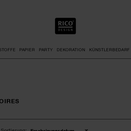
STOFFE
PAPIER
PARTY
DEKORATION
KÜNSTLERBEDARF
nu
& Häkeln general.openMenu
Sticken general.openMenu
Stoffe general.openMenu
Papier general.openMenu
Party general.openMenu
Dekoration gen
OIRES
Sortierung: