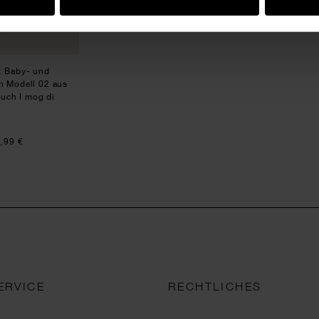
t Baby- und
n Modell 02 aus
uch I mog di
,99 €
ERVICE
RECHTLICHES