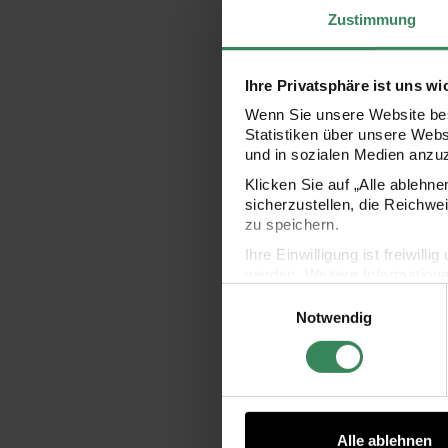
Zustimmung
Ihre Privatsphäre ist uns wi
Wenn Sie unsere Website bes
Statistiken über unsere Web
und in sozialen Medien anzu
Strickset Müt
Rico
Klicken Sie auf „Alle ablehn
sicherzustellen, die Reichwe
zu speichern.
Ihre Einwilligung ist freiwil
11
werden. Weitere Information
Einwilligungsauswahl
Datenschutzerklärung.
Notwendig
Impressum
Datenschutz
SET
Alle ablehnen