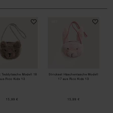
Kids 13
 Tuch Modell 20 & 21 aus Rico Kids 13
Strickset Teddytasche Modell 18 aus Rico Kids 13
Strickset Häschentas
SET
t Teddytasche Modell 18
Strickset Häschentasche Modell
aus Rico Kids 13
17 aus Rico Kids 13
15,99 €
15,99 €