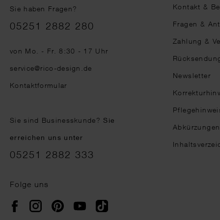
Kontakt & B
Sie haben Fragen?
Telefonnummer
Fragen & An
05251 2882 280
Zahlung & V
von Mo. - Fr. 8:30 - 17 Uhr
Rücksendun
service@rico-design.de
Newsletter
Kontaktformular
Korrekturhin
Pflegehinwei
Sie sind Businesskunde?
Sie
Abkürzunge
erreichen uns unter
Inhaltsverzei
05251 2882 333
Folge uns
Instagram
Pinterest
YouTube
TikTok
Facebook