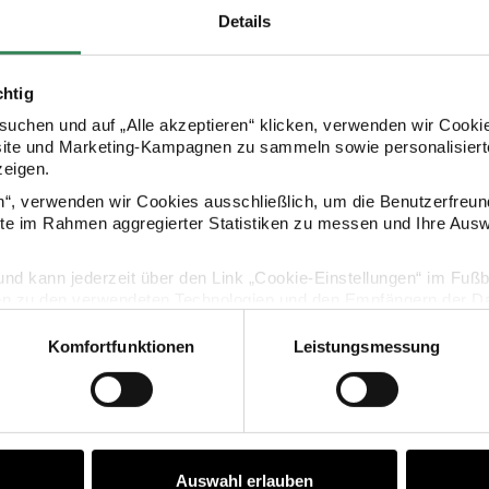
Details
chtig
uchen und auf „Alle akzeptieren“ klicken, verwenden wir Cookie
site und Marketing-Kampagnen zu sammeln sowie personalisierte
zeigen.
ze Modell 04 aus
Strickset Loop Modell 03 aus
Strick
 Kids 13
Rico Kids 13
en“, verwenden wir Cookies ausschließlich, um die Benutzerfreun
ite im Rahmen aggregierter Statistiken zu messen und Ihre Aus
lig und kann jederzeit über den Link „Cookie-Einstellungen“ im Fuß
,99 €
11,99 €
en zu den verwendeten Technologien und den Empfängern der Dat
Komfortfunktionen
Leistungsmessung
Strickset Baby- und Kindersocken Modell 02 aus Trachtenbuc
Vertrag widerrufen
Auswahl erlauben