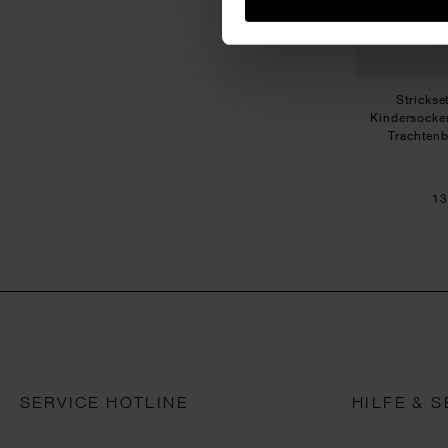
Strickse
Kindersocke
Trachtenb
13
SERVICE HOTLINE
HILFE & S