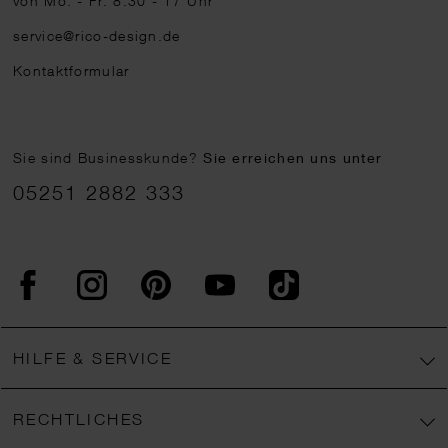
von Mo. - Fr. 8:30 - 17 Uhr
service@rico-design.de
Kontaktformular
Sie sind Businesskunde?
Sie erreichen uns unter
05251 2882 333
Facebook
Instagram
Pinterest
YouTube
TikTok
HILFE & SERVICE
RECHTLICHES