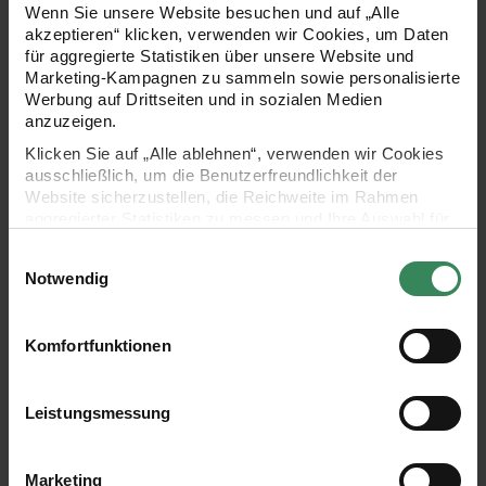
Wenn Sie unsere Website besuchen und auf „Alle
akzeptieren“ klicken, verwenden wir Cookies, um Daten
für aggregierte Statistiken über unsere Website und
Marketing-Kampagnen zu sammeln sowie personalisierte
Werbung auf Drittseiten und in sozialen Medien
anzuzeigen.
Klicken Sie auf „Alle ablehnen“, verwenden wir Cookies
ausschließlich, um die Benutzerfreundlichkeit der
Website sicherzustellen, die Reichweite im Rahmen
aggregierter Statistiken zu messen und Ihre Auswahl für
Modell 09
Modell 10
zukünftige Besuche zu speichern.
Einwilligungsauswahl
Häschen
Biene
Ihre Einwilligung ist freiwillig und kann jederzeit über den
Notwendig
Link „Cookie-Einstellungen“ im Fußbereich der Seite
ZUM HÄKELSET
ZUM HÄKELSET
widerrufen werden. Weitere Informationen zu den
verwendeten Technologien und den Empfängern der
Komfortfunktionen
Daten finden Sie in unserer Datenschutzerklärung.
Impressum
Datenschutz
Vertrag widerrufen
Leistungsmessung
Marketing