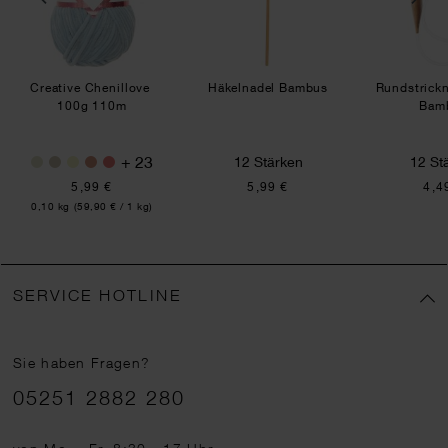
Creative Chenillove
Häkelnadel Bambus
Rundstrick
100g 110m
Bam
+ 23
12 Stärken
12 St
5,99 €
5,99 €
4,4
Inhalt:
0,10 kg
(59,90 € / 1 kg)
SERVICE HOTLINE
Sie haben Fragen?
Telefonnummer
05251 2882 280