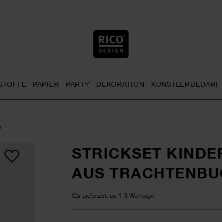
STOFFE
PAPIER
PARTY
DEKORATION
KÜNSTLERBEDARF
nu
& Häkeln general.openMenu
Sticken general.openMenu
Stoffe general.openMenu
Papier general.openMenu
Party general.openMenu
Dekoration gen
n
STRICKSET KINDE
AUS TRACHTENBUC
Lieferzeit: ca. 1-3 Werktage