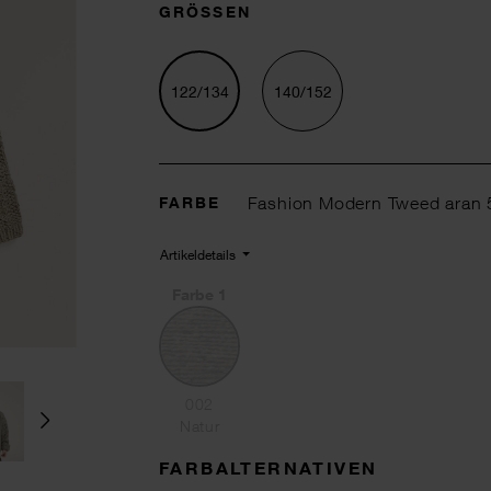
GRÖSSEN
122/134
140/152
FARBE
Fashion Modern Tweed aran
Artikeldetails
Farbe 1
002 Natur
002
Natur
FARBALTERNATIVEN