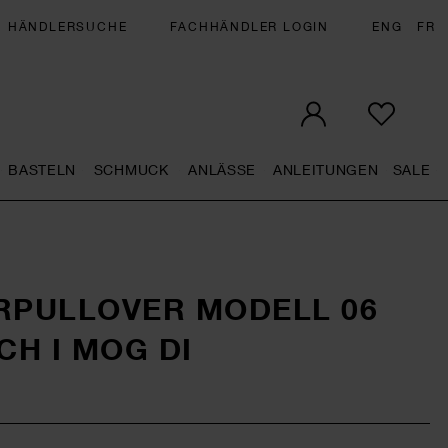
HÄNDLERSUCHE
FACHHÄNDLER LOGIN
ENG
FR
BASTELN
SCHMUCK
ANLÄSSE
ANLEITUNGEN
SALE
eral.openMenu
Künstlerbedarf general.openMenu
Basteln general.openMenu
Schmuck general.openMenu
Anlässe general.op
Anleit
S
RPULLOVER MODELL 06
H I MOG DI