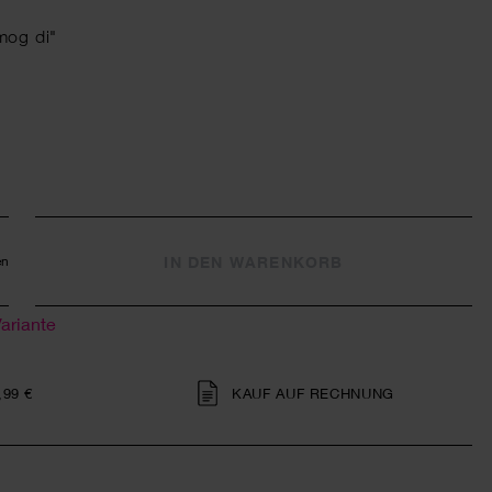
mog di"
IN DEN WARENKORB
en
Variante
,99 €
KAUF AUF RECHNUNG