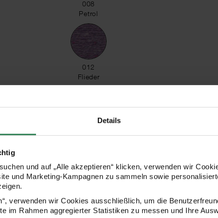
008 Petrol
008
Petrol
012 Flieder
012
Flieder
Details
005 Rosa
005
Rosa
chtig
uchen und auf „Alle akzeptieren“ klicken, verwenden wir Cookie
site und Marketing-Kampagnen zu sammeln sowie personalisierte
zeigen.
015 Hellgrau
015
en“, verwenden wir Cookies ausschließlich, um die Benutzerfreun
Hellgrau
ite im Rahmen aggregierter Statistiken zu messen und Ihre Aus