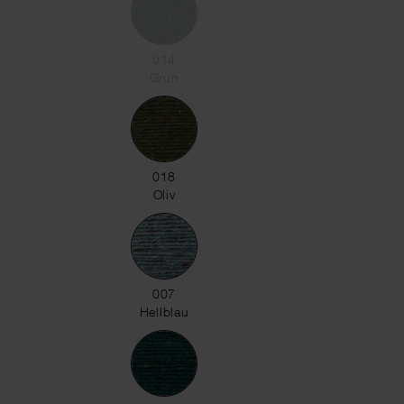
014 Grün
014
Grün
018 Oliv
018
Oliv
007 Hellblau
007
Hellblau