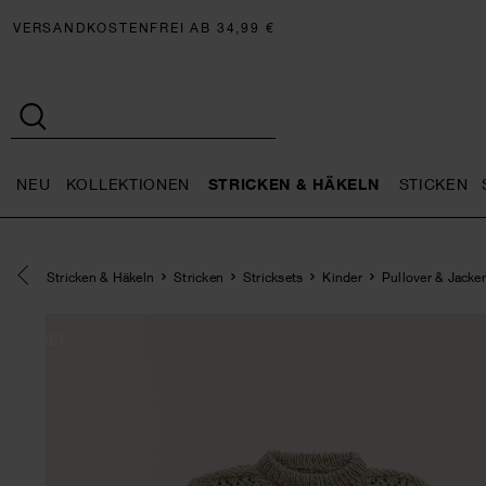
VERSANDKOSTENFREI AB 34,99 €
NEU
KOLLEKTIONEN
STRICKEN & HÄKELN
STICKEN
Neu general.openMenu
Kollektionen general.openMe
Stricken 
Eine Kategorie zurück navigieren
Stricken & Häkeln
Stricken
Stricksets
Kinder
Pullover & Jacke
SET