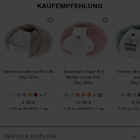
KAUFEMPFEHLUNG
öpfe Webmuster
Essentials Merino Plus dk
Essentials Super Kid Moh
Essentials Merino Plus dk
Essentials Super Kid
Fashion Mo
50g 125m
Mohair Loves Silk
ar
25g 200m
50g 
+ 7
+ 32
4,99 €
10,99 €
6,2
Inhalt:
Inhalt:
Inhalt:
0,05 kg
(99,80 € / 1 kg)
0,03 kg
(439,60 € / 1 kg)
0,05 kg
(125,
SERVICE HOTLINE