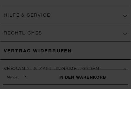
HILFE & SERVICE
RECHTLICHES
VERTRAG WIDERRUFEN
VERSAND- & ZAHLUNGSMETHODEN
IN DEN WARENKORB
Menge:
Wir verschicken mit
Zahlungsmethoden