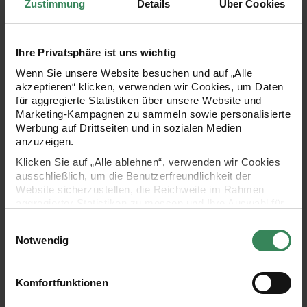
Zustimmung
Details
Über Cookies
ZUM STRICK
ZUM STRICKSET
Ihre Privatsphäre ist uns wichtig
Wenn Sie unsere Website besuchen und auf „Alle
akzeptieren“ klicken, verwenden wir Cookies, um Daten
für aggregierte Statistiken über unsere Website und
Marketing-Kampagnen zu sammeln sowie personalisierte
Werbung auf Drittseiten und in sozialen Medien
anzuzeigen.
Klicken Sie auf „Alle ablehnen“, verwenden wir Cookies
ausschließlich, um die Benutzerfreundlichkeit der
Website sicherzustellen, die Reichweite im Rahmen
Modell 08
Modell 09
aggregierter Statistiken zu messen und Ihre Auswahl für
Dreieckstuch
Salzbrezel Brosche
zukünftige Besuche zu speichern.
Einwilligungsauswahl
Ihre Einwilligung ist freiwillig und kann jederzeit über den
Notwendig
ZUM STRICKSET
ZUM HÄKELSET
Link „Cookie-Einstellungen“ im Fußbereich der Seite
widerrufen werden. Weitere Informationen zu den
verwendeten Technologien und den Empfängern der
Komfortfunktionen
Daten finden Sie in unserer Datenschutzerklärung.