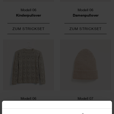
Modell 06
Modell 06
Kinderpullover
Damenpullover
ZUM STRICKSET
ZUM STRICKSET
Modell 06
Modell 07
Herrenpullover
Mütze