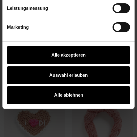
Impressum
Datenschutz
Vertrag widerrufen
Leistungsmessung
Marketing
Alle akzeptieren
Modell 09
Modell 10
Salzbrezel Ohrklipp
Maßkrug
Auswahl erlauben
ZUM HÄKELSET
ZUM HÄKELSET
Alle ablehnen