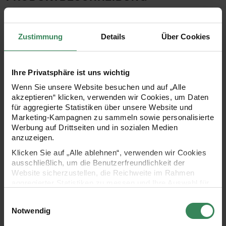
Das Wachsplatten Set Pastell eignet sich zur dekorativen
Zustimmung
Details
Über Cookies
Gestaltung von Kerzen. Die Wachsplatten lassen sich
zuschneiden und stanzen, um gleichmäßige Motive zu
erstellen. Die Anbringung erfolgt einfach durch
Ihre Privatsphäre ist uns wichtig
Handwärme. Der Lieferumfang umfasst fünf Wachsplatten
Wenn Sie unsere Website besuchen und auf „Alle
im Format 10x20cm.
akzeptieren“ klicken, verwenden wir Cookies, um Daten
für aggregierte Statistiken über unsere Website und
Marketing-Kampagnen zu sammeln sowie personalisierte
Werbung auf Drittseiten und in sozialen Medien
anzuzeigen.
- zur dekorativen Gestaltung von Kerzen geeignet
Klicken Sie auf „Alle ablehnen“, verwenden wir Cookies
ausschließlich, um die Benutzerfreundlichkeit der
- Anbringung durch Handwärme
Website sicherzustellen, die Reichweite im Rahmen
aggregierter Statistiken zu messen und Ihre Auswahl für
- Farben: Hellgelb, Altrosa, Softgrün, Hellblau, Taupe
zukünftige Besuche zu speichern.
Einwilligungsauswahl
Ihre Einwilligung ist freiwillig und kann jederzeit über den
Notwendig
- Format: 10 x 20 cm
Link „Cookie-Einstellungen“ im Fußbereich der Seite