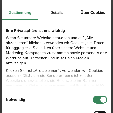
Die in Form und Farbe unterschiedlichen Sticker aus
Zustimmung
Details
Über Cookies
Reispapier eigenen sich zum Verzieren von Geschenken,
Karten, Bullet Diarys und vielem mehr. Besonders schön
Ihre Privatsphäre ist uns wichtig
wirkt es, wenn die einzelnen Blütenblätter zu Kirschblüten
Wenn Sie unsere Website besuchen und auf „Alle
angeordnet aufgeklebt werden. Die Sticker sind
akzeptieren“ klicken, verwenden wir Cookies, um Daten
für aggregierte Statistiken über unsere Website und
überlappend auf eine Rolle aufgebracht und einzeln
Marketing-Kampagnen zu sammeln sowie personalisierte
ablösbar. Eine Rolle enthält 200 Sticker. Die Sticker sind
Werbung auf Drittseiten und in sozialen Medien
anzuzeigen.
nach dem Aufkleber auch wieder ablösbar und können
Klicken Sie auf „Alle ablehnen“, verwenden wir Cookies
dadurch beliebig neu zusammengesetzt werden.
ausschließlich, um die Benutzerfreundlichkeit der
Website sicherzustellen, die Reichweite im Rahmen
aggregierter Statistiken zu messen und Ihre Auswahl für
200 einzelne Sticker auf der Rolle
zukünftige Besuche zu speichern.
Einwilligungsauswahl
selbstklebend
Ihre Einwilligung ist freiwillig und kann jederzeit über den
Notwendig
Material: Reispapier
Link „Cookie-Einstellungen“ im Fußbereich der Seite
widerrufen werden. Weitere Informationen zu den
Form: Blütenblätter