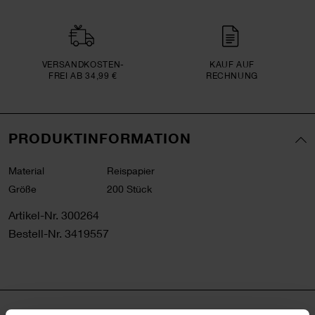
VERSAND­KOSTEN­
KAUF AUF
FREI AB 34,99 €
RECHNUNG
PRODUKTINFORMATION
Material
Reispapier
Größe
200 Stück
Artikel-Nr.
300264
Bestell-Nr.
3419557
PRODUKTBESCHREIBUNG