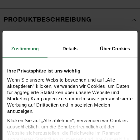
PRODUKTBESCHREIBUNG
Der Motivpapierblock besteht aus 30 Bastelbögen im
Format DIN A4 in drei verschiedenen Papierstärken. 13
Zustimmung
Details
Über Cookies
aufeinander abgestimmte Designs sind teilweise mit Hot
Foil, Glitter- und Neon-Akzenten versehen. Der Block
Ihre Privatsphäre ist uns wichtig
enthält 10 Blatt 120 g/m², 10 Blatt in 270 g/m² und 3 Blatt
Wenn Sie unsere Website besuchen und auf „Alle
in 250 g/m², die sich in unzählige Bastelprojekte
akzeptieren“ klicken, verwenden wir Cookies, um Daten
verwandeln lassen. Die Rückseiten sind unbedruckt (weiß).
für aggregierte Statistiken über unsere Website und
Marketing-Kampagnen zu sammeln sowie personalisierte
Die Bögen sind durch eine Klebebindung am oberen Rand
Werbung auf Drittseiten und in sozialen Medien
fixiert und lassen sich ganz einfach austrennen. Der
anzuzeigen.
Motivpapierblock der Themenwelt „Sakura Sakura“ enthält
Klicken Sie auf „Alle ablehnen“, verwenden wir Cookies
ausschließlich, um die Benutzerfreundlichkeit der
verschiedene Kirschblüten-Motive. Die Designs sind
Website sicherzustellen, die Reichweite im Rahmen
reduziert, grafisch und modern.
aggregierter Statistiken zu messen und Ihre Auswahl für