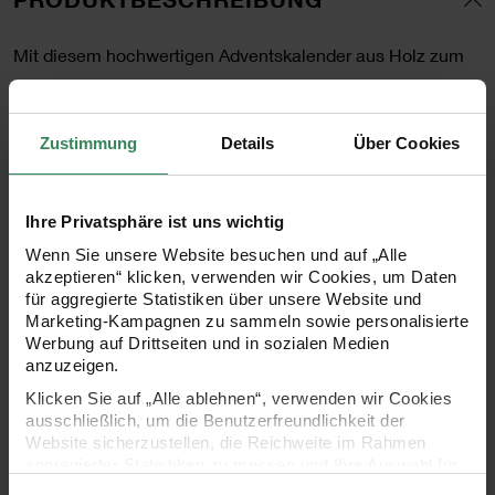
Mit diesem hochwertigen Adventskalender aus Holz zum
Aufklappen macht das Befüllen und Verschenken
besonders viel Spaß! Der Adventskalender enthält 24
Zustimmung
Details
Über Cookies
gleichgroße Boxen, die mit einer praktischen Kerbe zum
einfachen Herausziehen versehen sind. Das Holz ist
naturfarben und kann je nach Gefallen individuell von
Ihre Privatsphäre ist uns wichtig
Ihnen bemalt werden. Die einzelnen Boxen sind vollständig
Wenn Sie unsere Website besuchen und auf „Alle
akzeptieren“ klicken, verwenden wir Cookies, um Daten
herausziehbar und können so ganz individuell angeordnet
für aggregierte Statistiken über unsere Website und
werden. Praktisch ist, dass der Adventskalender vollständig
Marketing-Kampagnen zu sammeln sowie personalisierte
Werbung auf Drittseiten und in sozialen Medien
aufgebaut in zwei hausförmigen Hüllen geliefert wird, die
anzuzeigen.
miteinander Verbunden sind und je nach Platz
Klicken Sie auf „Alle ablehnen“, verwenden wir Cookies
zusammengeklappt oder ausgeklappt hingestellt werden
ausschließlich, um die Benutzerfreundlichkeit der
Website sicherzustellen, die Reichweite im Rahmen
können.
aggregierter Statistiken zu messen und Ihre Auswahl für
zukünftige Besuche zu speichern.