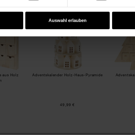
9,5cm
ntskalender Haus aus Holz 46,5x51x5cm
Adventskalender Holz-Haus-P
Auswahl erlauben
s aus Holz
Adventskalender Holz-Haus-Pyramide
Adventska
m
49,99 €