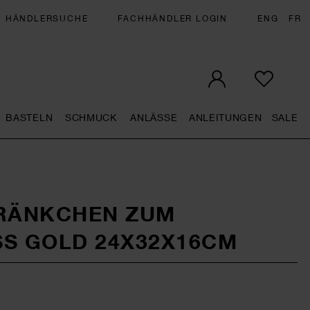
HÄNDLERSUCHE
FACHHÄNDLER LOGIN
ENG
FR
BASTELN
SCHMUCK
ANLÄSSE
ANLEITUNGEN
SALE
eral.openMenu
Künstlerbedarf general.openMenu
Basteln general.openMenu
Schmuck general.openMenu
Anlässe general.op
Anleit
S
RÄNKCHEN ZUM
S GOLD 24X32X16CM