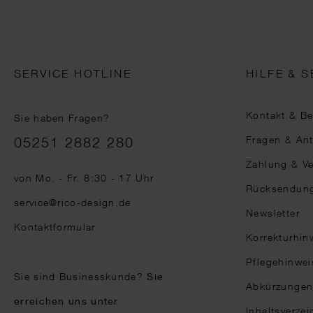
SERVICE HOTLINE
HILFE & S
Kontakt & B
Sie haben Fragen?
Telefonnummer
Fragen & An
05251 2882 280
Zahlung & V
von Mo. - Fr. 8:30 - 17 Uhr
Rücksendun
service@rico-design.de
Newsletter
Kontaktformular
Korrekturhin
Pflegehinwei
Sie sind Businesskunde?
Sie
Abkürzunge
erreichen uns unter
Inhaltsverzei