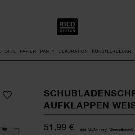
STOFFE
PAPIER
PARTY
DEKORATION
KÜNSTLERBEDARF
nu
& Häkeln general.openMenu
Sticken general.openMenu
Stoffe general.openMenu
Papier general.openMenu
Party general.openMenu
Dekoration gen
SCHUBLADENSCH
AUFKLAPPEN WEIS
51,99 €
inkl. MwSt. / zzgl. Versandkosten