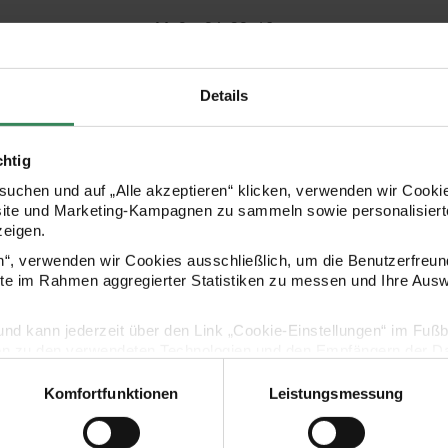
- Maße: 24x32x16cm
- Design: Christmas Rocks!
Details
chtig
HERSTELLER
uchen und auf „Alle akzeptieren“ klicken, verwenden wir Cookie
site und Marketing-Kampagnen zu sammeln sowie personalisierte
zeigen.
en“, verwenden wir Cookies ausschließlich, um die Benutzerfreun
ite im Rahmen aggregierter Statistiken zu messen und Ihre Aus
lig und kann jederzeit über den Link „Cookie-Einstellungen“ im Fuß
en zu den verwendeten Technologien und den Empfängern der Dat
KAUFEMPFEHLUNG
Komfortfunktionen
Leistungsmessung
Vertrag widerrufen