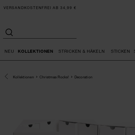
VERSANDKOSTENFREI AB 34,99 €
NEU
KOLLEKTIONEN
STRICKEN & HÄKELN
STICKEN
Neu general.openMenu
Kollektionen general.openMe
Stricken 
Eine Kategorie zurück navigieren
Kollektionen
Christmas Rocks!
Decoration