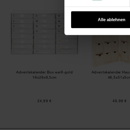
Adventskalender Box weiß-gold 16x26x
Adve
Alle ablehnen
Adventskalender Box weiß-gold
Adventskalender Hau
16x26x9,5cm
46,5x51x5c
24,99 €
49,99 €