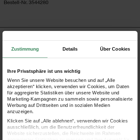
Bestell-Nr.
3544280
PRODUKTBESCHREIBUNG
Zustimmung
Details
Über Cookies
Mit diesem schlichten Adventskalender macht das
Befüllen und Verschenken besonders viel Spaß! Der
Ihre Privatsphäre ist uns wichtig
Adventskalender enthält 24 gleichgroße Boxen (6x7x6cm)
Wenn Sie unsere Website besuchen und auf „Alle
die jeweils mit einer goldenen Zahl und einer praktischen
akzeptieren“ klicken, verwenden wir Cookies, um Daten
Lasche zum einfachen Herausziehen versehen sind. Die
für aggregierte Statistiken über unsere Website und
Marketing-Kampagnen zu sammeln sowie personalisierte
einzelnen Boxen sind vollständig herausziehbar und
Werbung auf Drittseiten und in sozialen Medien
können so ganz individuell angeordnet werden. Praktisch
anzuzeigen.
ist, dass der Adventskalender vollständig aufgebaut in
Klicken Sie auf „Alle ablehnen“, verwenden wir Cookies
ausschließlich, um die Benutzerfreundlichkeit der
einer Box geliefert wird und je nach Belieben bunt bemalt
Website sicherzustellen, die Reichweite im Rahmen
werden kann.
aggregierter Statistiken zu messen und Ihre Auswahl für