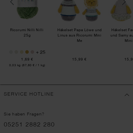
Ricorumi Nilli Nilli
Häkelset Papa Löwe und
Häkelset Fa
25g
Linus aus Ricorumi Mini
und Samy au
Me
Mini
+ 25
1,69 €
15,99 €
15,9
Inhalt:
0,03 kg
(67,60 € / 1 kg)
SERVICE HOTLINE
Sie haben Fragen?
Telefonnummer
05251 2882 280