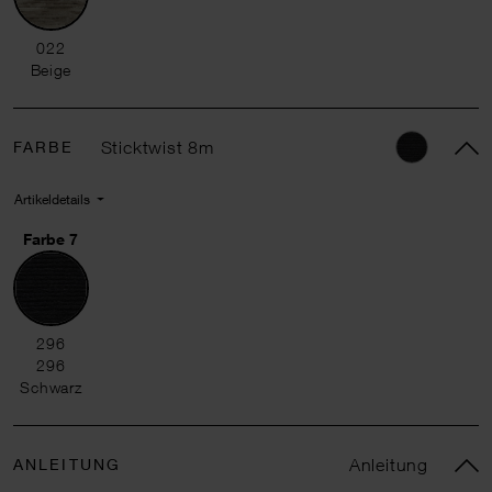
022 Beige
022
Beige
FARBE
Sticktwist 8m
Artikeldetails
Farbe 7
296 296 Schwarz
296
296
Schwarz
ANLEITUNG
Anleitung