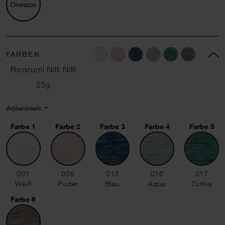
Onesize
FARBEN
Ricorumi Nilli Nilli
25g
Artikeldetails
Farbe 1
Farbe 2
Farbe 3
Farbe 4
Farbe 5
001 Weiß
005 Puder
013 Blau
016 Aqua
017 Türkis
001
005
013
016
017
Weiß
Puder
Blau
Aqua
Türkis
Farbe 6