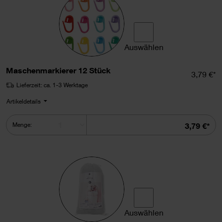
Auswählen
Maschenmarkierer 12 Stüc
Maschenmarkierer 12 Stück
Einzelpr
3,79 €*
Lieferzeit: ca. 1-3 Werktage
Artikeldetails
Summe
Menge:
3,79 €*
Auswählen