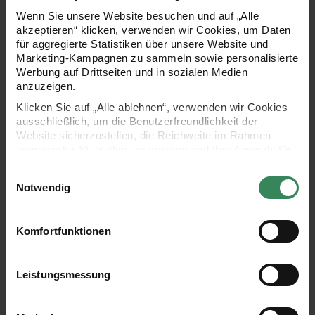
Wenn Sie unsere Website besuchen und auf „Alle
Farbe 2: 1 Knäuel
akzeptieren“ klicken, verwenden wir Cookies, um Daten
für aggregierte Statistiken über unsere Website und
Marketing-Kampagnen zu sammeln sowie personalisierte
- Ricorumi Nilli Nilli 013 Blau
Werbung auf Drittseiten und in sozialen Medien
anzuzeigen.
Farbe 3: 1 Knäuel
Klicken Sie auf „Alle ablehnen“, verwenden wir Cookies
ausschließlich, um die Benutzerfreundlichkeit der
- Ricorumi Nilli Nilli 016 Aqua
Website sicherzustellen, die Reichweite im Rahmen
aggregierter Statistiken zu messen und Ihre Auswahl für
Farbe 4: 1 Knäuel
zukünftige Besuche zu speichern.
Einwilligungsauswahl
Ihre Einwilligung ist freiwillig und kann jederzeit über den
Notwendig
- Ricorumi Nilli Nilli 017 Türkis
Link „Cookie-Einstellungen“ im Fußbereich der Seite
widerrufen werden. Weitere Informationen zu den
Farbe 5: 1 Knäuel
verwendeten Technologien und den Empfängern der
Komfortfunktionen
Daten finden Sie in unserer Datenschutzerklärung.
- Ricorumi Nilli Nilli 022 Beige
Impressum
Datenschutz
Vertrag widerrufen
Leistungsmessung
Farbe 6: 2 Knäuel