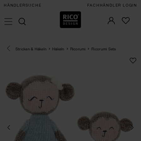
HÄNDLERSUCHE
FACHHÄNDLER LOGIN
Eine Kategorie zurück navigieren
Stricken & Häkeln
Häkeln
Ricorumi
Ricorumi Sets
SET