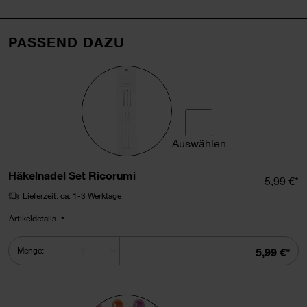
PASSEND DAZU
Auswählen
Häkelnadel Set Ricorumi a
Häkelnadel Set Ricorumi
Einzelpr
5,99 €*
Lieferzeit: ca. 1-3 Werktage
Artikeldetails
Summe
Menge:
5,99 €*