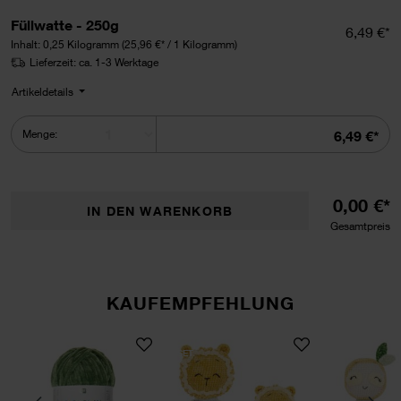
Füllwatte auswählen.
Füllwatte - 250g
Einzelpr
6,49 €*
Inhalt:
0,25 Kilogramm
(25,96 €* / 1 Kilogramm)
Lieferzeit: ca. 1-3 Werktage
Artikeldetails
Summe
Menge:
6,49 €*
0,00 €*
IN DEN WARENKORB
Gesamtpreis
KAUFEMPFEHLUNG
aus Ricorumi Mini Me
ama Schweinchen und Pepe aus Ricorumi Mini Me
Ricorumi Nilli Nilli
Häkelset Papa Löwe und 
SET
SET