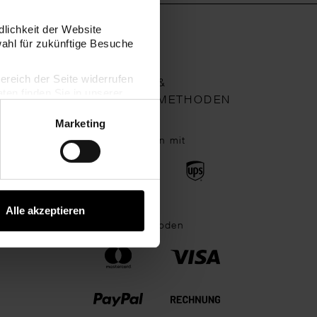
dlichkeit der Website
wahl für zukünftige Besuche
bereich der Seite widerrufen
VERSAND- &
en finden Sie in unserer
ZAHLUNGSMETHODEN
Marketing
Wir verschicken mit
Alle akzeptieren
Zahlungsmethoden