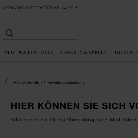
VERSANDKOSTENFREI AB 34,99 €
NEU
KOLLEKTIONEN
STRICKEN & HÄKELN
STICKEN
Neu general.openMenu
Kollektionen general.openMe
Stricken 
Eine Kategorie zurück navigieren
Hilfe & Service
Newsletterabmeldung
HIER KÖNNEN SIE SICH
Bitte geben Sie für die Abmeldung die E-Mail-Adres