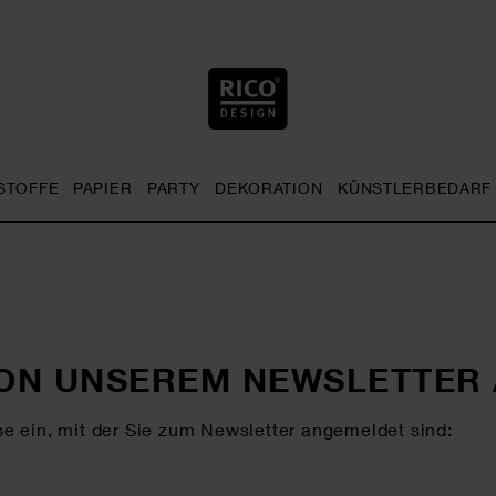
STOFFE
PAPIER
PARTY
DEKORATION
KÜNSTLERBEDARF
nu
& Häkeln general.openMenu
Sticken general.openMenu
Stoffe general.openMenu
Papier general.openMenu
Party general.openMenu
Dekoration gen
 VON UNSEREM NEWSLETTER
se ein, mit der Sie zum Newsletter angemeldet sind: