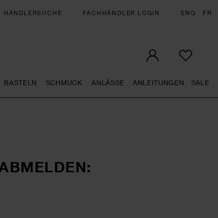
HÄNDLERSUCHE
FACHHÄNDLER LOGIN
ENG
FR
BASTELN
SCHMUCK
ANLÄSSE
ANLEITUNGEN
SALE
eral.openMenu
Künstlerbedarf general.openMenu
Basteln general.openMenu
Schmuck general.openMenu
Anlässe general.op
Anleit
S
 ABMELDEN: