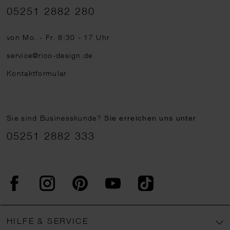
Telefonnummer
05251 2882 280
von Mo. - Fr. 8:30 - 17 Uhr
service@rico-design.de
Kontaktformular
Sie sind Businesskunde?
Sie erreichen uns unter
05251 2882 333
Facebook
Instagram
Pinterest
YouTube
TikTok
HILFE & SERVICE