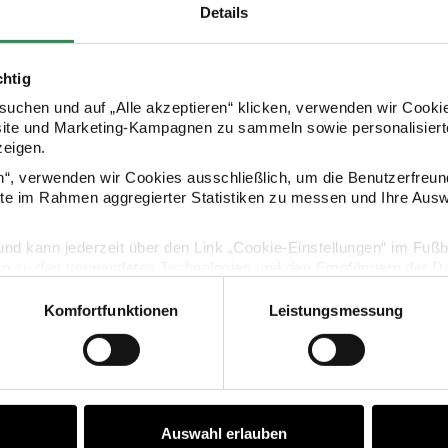
Details
HERSTELLER
chtig
uchen und auf „Alle akzeptieren“ klicken, verwenden wir Cookie
site und Marketing-Kampagnen zu sammeln sowie personalisierte
zeigen.
en“, verwenden wir Cookies ausschließlich, um die Benutzerfreun
ite im Rahmen aggregierter Statistiken zu messen und Ihre Aus
KAUFEMPFEHLUNG
lig und kann jederzeit über den Link „Cookie-Einstellungen“ im Fuß
en zu den verwendeten Technologien und den Empfängern der Dat
tfellbommel Premium creme-schwarz 10cm
Kunstfellbommel Premium sch
Komfortfunktionen
Leistungsmessung
Vertrag widerrufen
Auswahl erlauben