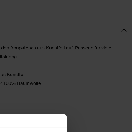
t den Armpatches aus Kunstfell auf. Passend für viele
lickfang.
us Kunstfell
tter 100% Baumwolle