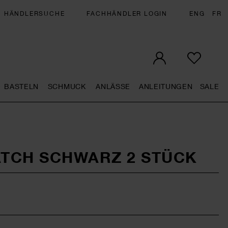
HÄNDLERSUCHE
FACHHÄNDLER LOGIN
ENG
FR
BASTELN
SCHMUCK
ANLÄSSE
ANLEITUNGEN
SALE
eral.openMenu
Künstlerbedarf general.openMenu
Basteln general.openMenu
Schmuck general.openMenu
Anlässe general.op
Anleit
S
TCH SCHWARZ 2 STÜCK