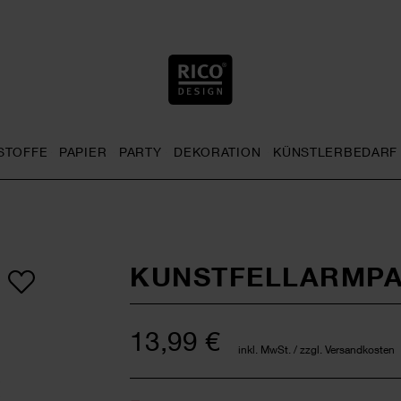
STOFFE
PAPIER
PARTY
DEKORATION
KÜNSTLERBEDARF
nu
& Häkeln general.openMenu
Sticken general.openMenu
Stoffe general.openMenu
Papier general.openMenu
Party general.openMenu
Dekoration gen
KUNSTFELLARMPA
13,99 €
inkl. MwSt. / zzgl. Versandkosten