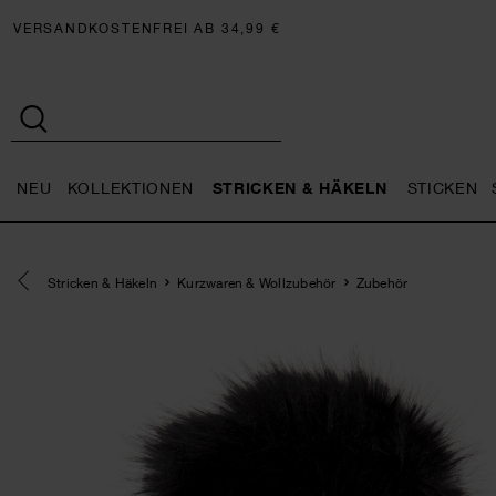
VERSANDKOSTENFREI AB 34,99 €
NEU
KOLLEKTIONEN
STRICKEN & HÄKELN
STICKEN
Neu general.openMenu
Kollektionen general.openMe
Stricken 
Eine Kategorie zurück navigieren
Stricken & Häkeln
Kurzwaren & Wollzubehör
Zubehör