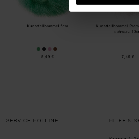
Kunstfellbommel 5cm
Kunstfellbommel Prem
schwarz 10
5,49 €
7,49 €
SERVICE HOTLINE
HILFE & S
Kontakt & B