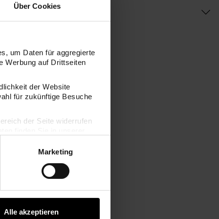
Über Cookies
s, um Daten für aggregierte
 Werbung auf Drittseiten
dlichkeit der Website
wahl für zukünftige Besuche
bereich der Seite widerrufen
en finden Sie in unserer
warz-natur 10cm
Kunstfellbommel Premium grau-silber 10cm
Marketing
Alle akzeptieren