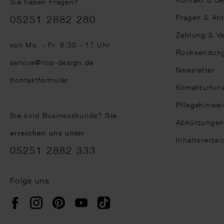
Sie haben Fragen?
Telefonnummer
Fragen & An
05251 2882 280
Zahlung & V
von Mo. - Fr. 8:30 - 17 Uhr
Rücksendun
service@rico-design.de
Newsletter
Kontaktformular
Korrekturhin
Pflegehinwei
Sie sind Businesskunde?
Sie
Abkürzunge
erreichen uns unter
Inhaltsverzei
05251 2882 333
Folge uns
Instagram
Pinterest
YouTube
TikTok
Facebook