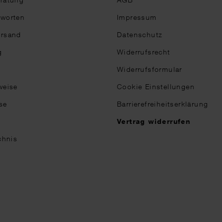
tworten
Impressum
ersand
Datenschutz
g
Widerrufsrecht
Widerrufsformular
weise
Cookie Einstellungen
se
Barrierefreiheitserklärung
n
Vertrag widerrufen
chnis