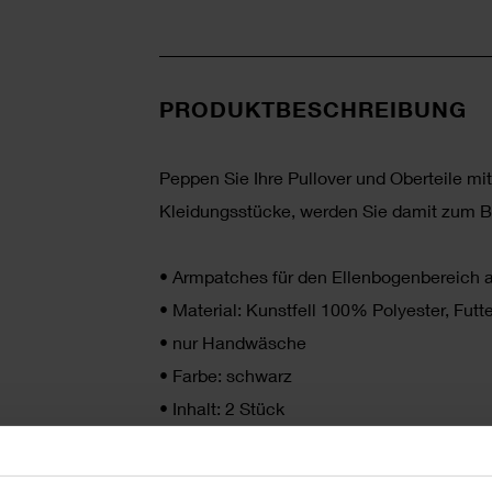
PRODUKTBESCHREIBUNG
Peppen Sie Ihre Pullover und Oberteile mi
Kleidungsstücke, werden Sie damit zum B
•
Armpatches für den Ellenbogenbereich a
•
Material: Kunstfell 100% Polyester, Fu
•
nur Handwäsche
•
Farbe: schwarz
•
Inhalt: 2 Stück