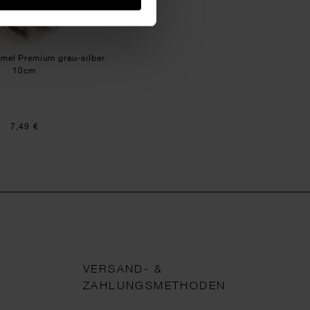
mel Premium grau-silber
10cm
7,49 €
VERSAND- &
ZAHLUNGSMETHODEN