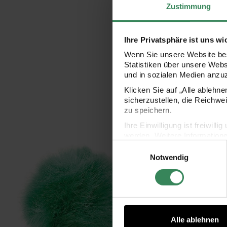
Zustimmung
Ihre Privatsphäre ist uns wi
Wenn Sie unsere Website bes
Statistiken über unsere Web
und in sozialen Medien anzu
Klicken Sie auf „Alle ablehn
sicherzustellen, die Reichwe
zu speichern.
Ihre Einwilligung ist freiwil
werden. Weitere Information
Kunstfellbommel 5cm
Kuns
Einwilligungsauswahl
Datenschutzerklärung.
Notwendig
Impressum
Datenschutz
Alle ablehnen