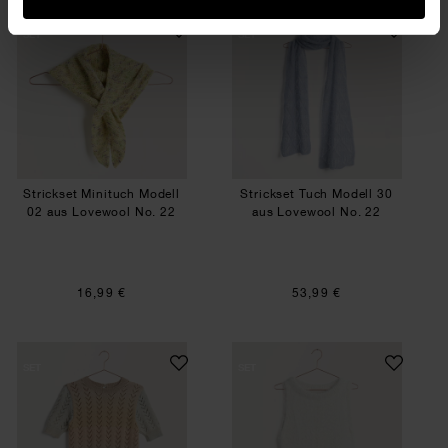
Strickset Minituch Modell 02 aus Lovewool No. 
Strickset Tuch Mo
SET
SET
Strickset Minituch Modell
Strickset Tuch Modell 30
02 aus Lovewool No. 22
aus Lovewool No. 22
16,99 €
53,99 €
Strickset Shirt Modell 10 aus Lovewool No. 22
Strickset Top Mod
SET
SET