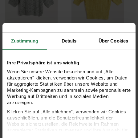
Strickset Shirt Modell 31
Strickset Poloshirt Modell
aus Lovewool No. 22
04 aus Lovewool No. 22
Zustimmung
Details
Über Cookies
Ab 51,99 €
Ab 24,99 €
Ihre Privatsphäre ist uns wichtig
Wenn Sie unsere Website besuchen und auf „Alle
Strickset Tuch Modell 09 aus Lovewool No. 22
Häkelset Hemdkle
akzeptieren“ klicken, verwenden wir Cookies, um Daten
SET
SET
für aggregierte Statistiken über unsere Website und
Marketing-Kampagnen zu sammeln sowie personalisierte
Werbung auf Drittseiten und in sozialen Medien
anzuzeigen.
Klicken Sie auf „Alle ablehnen“, verwenden wir Cookies
ausschließlich, um die Benutzerfreundlichkeit der
Website sicherzustellen, die Reichweite im Rahmen
aggregierter Statistiken zu messen und Ihre Auswahl für
Strickset Tuch Modell 09
Häkelset Hemdkleid Modell
zukünftige Besuche zu speichern.
aus Lovewool No. 22
25 aus Lovewool No. 22