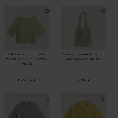
Häkelset kurzarm Jacke Modell 13 A aus Lovewo
Häkelset Tasche M
SET
SET
Häkelset kurzarm Jacke
Häkelset Tasche Modell 28
Modell 13 A aus Lovewool
aus Lovewool No. 22
No. 22
Ab 51,99 €
37,99 €
Strickset Shirt Modell 31 aus Lovewool No. 22
Strickset Poloshir
SET
SET