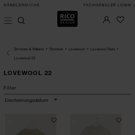
HÄNDLERSUCHE
FACHHÄNDLER LOGIN
Stricken & Häkeln
Stricken
Lovewool
Lovewool Sets
Eine Kategorie zurück navigieren
Lovewool 22
LOVEWOOL 22
Filter
Sortierung
Strickset Pullover Modell 19 aus Lovewool No. 2
Strickset Shirt Mo
SET
SET