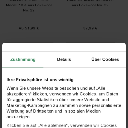
Modell 13 A aus Lovewool
aus Lovewool No. 22
No. 22
Ab 51,99 €
37,99 €
Häkelset Hemdkleid Modell 25 aus Lovewool No
Häkelset Tasche M
SET
SET
Zustimmung
Details
Über Cookies
Ihre Privatsphäre ist uns wichtig
Wenn Sie unsere Website besuchen und auf „Alle
akzeptieren“ klicken, verwenden wir Cookies, um Daten
Häkelset Hemdkleid Modell
Häkelset Tasche Modell 05
für aggregierte Statistiken über unsere Website und
25 aus Lovewool No. 22
aus Lovewool No. 22
Marketing-Kampagnen zu sammeln sowie personalisierte
Werbung auf Drittseiten und in sozialen Medien
anzuzeigen.
85,99 €
45,99 €
Klicken Sie auf „Alle ablehnen“, verwenden wir Cookies