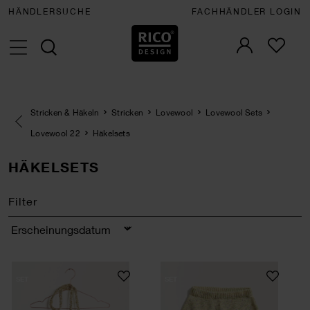
HÄNDLERSUCHE
FACHHÄNDLER LOGIN
Stricken & Häkeln
Stricken
Lovewool
Lovewool Sets
Eine Kategorie zurück navigieren
Lovewool 22
Häkelsets
HÄKELSETS
Filter
Sortierung
Häkelset Tasche Modell 24 aus Lovewool No. 2
Häkelset Hose Mod
SET
SET