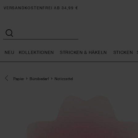
VERSANDKOSTENFREI AB 34,99 €
NEU
KOLLEKTIONEN
STRICKEN & HÄKELN
STICKEN
Neu general.openMenu
Kollektionen general.openMe
Stricken 
Eine Kategorie zurück navigieren
Papier
Bürobedarf
Notizzettel