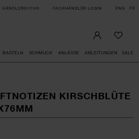
HÄNDLERSUCHE
FACHHÄNDLER LOGIN
ENG
FR
BASTELN
SCHMUCK
ANLÄSSE
ANLEITUNGEN
SALE
eral.openMenu
Künstlerbedarf general.openMenu
Basteln general.openMenu
Schmuck general.openMenu
Anlässe general.op
Anleit
S
FTNOTIZEN KIRSCHBLÜTE
0X76MM