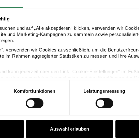
chtig
uchen und auf „Alle akzeptieren“ klicken, verwenden wir Cookie
site und Marketing-Kampagnen zu sammeln sowie personalisierte
zeigen.
en“, verwenden wir Cookies ausschließlich, um die Benutzerfreun
ite im Rahmen aggregierter Statistiken zu messen und Ihre Aus
KAUFEMPFEHLUNG
lig und kann jederzeit über den Link „Cookie-Einstellungen“ im Fuß
nk-weiß 50 Blatt 80x76mm
r Poetry Haftnotizen Kirschblüte rosa-weiß 50 Blatt 80x76mm
Paper Poetry Haftnotizen Man
en zu den verwendeten Technologien und den Empfängern der Dat
Komfortfunktionen
Leistungsmessung
Vertrag widerrufen
Auswahl erlauben