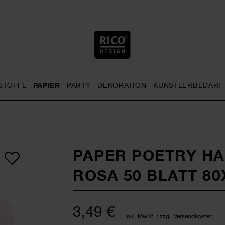
STOFFE
PAPIER
PARTY
DEKORATION
KÜNSTLERBEDARF
nu
& Häkeln general.openMenu
Sticken general.openMenu
Stoffe general.openMenu
Papier general.openMenu
Party general.openMenu
Dekoration gen
PAPER POETRY HA
ROSA 50 BLATT 8
3,49 €
inkl. MwSt. / zzgl. Versandkosten