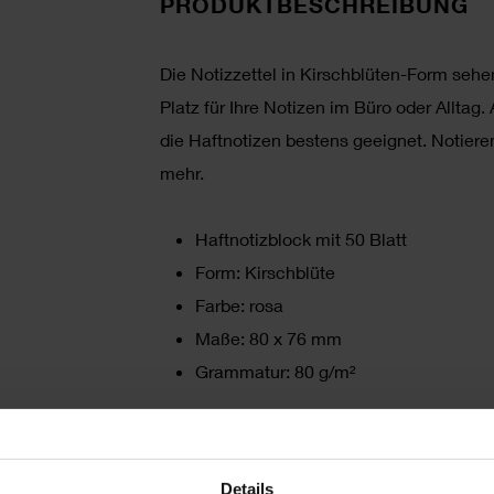
PRODUKTBESCHREIBUNG
Die Notizzettel in Kirschblüten-Form sehen
Platz für Ihre Notizen im Büro oder Allta
die Haftnotizen bestens geeignet. Notiere
mehr.
Haftnotizblock mit 50 Blatt
Form: Kirschblüte
Farbe: rosa
Maße: 80 x 76 mm
Grammatur: 80 g/m²
HERSTELLER
Details