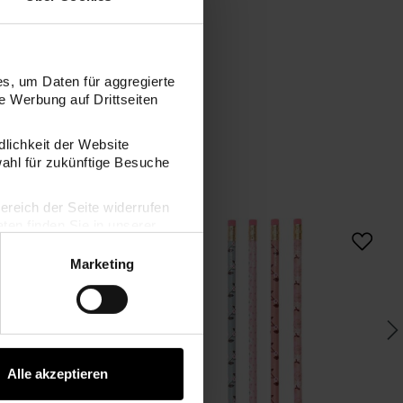
s, um Daten für aggregierte
 Werbung auf Drittseiten
dlichkeit der Website
wahl für zukünftige Besuche
bereich der Seite widerrufen
ga 2x 25 Blatt 20x56mm
Paper Poetry Notizzettel Box rosa 9x9cm 400 Blatt
Paper Poetry Bleistif
en finden Sie in unserer
Marketing
Alle akzeptieren