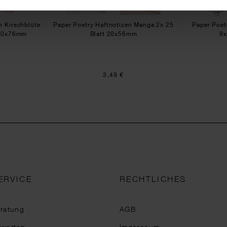
n Kirschblüte
Paper Poetry Haftnotizen Manga 2x 25
Paper Poet
 80x76mm
Blatt 20x56mm
9x
3,49 €
ERVICE
RECHTLICHES
eratung
AGB
tworten
Impressum