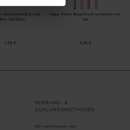
ry Notizzettel Box rosa
Paper Poetry Bleistifte Kirschblüten 4er-
9cm 400 Blatt
Set
7,99 €
4,99 €
VERSAND- &
ZAHLUNGSMETHODEN
Wir verschicken mit