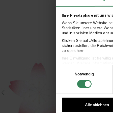
Ihre Privatsphäre ist uns wi
Wenn Sie unsere Website bes
Statistiken über unsere Web
und in sozialen Medien anzu
Klicken Sie auf „Alle ablehn
sicherzustellen, die Reichwe
zu speichern.
Ihre Einwilligung ist freiwil
50 Blatt 100g/m²
otizbücher Kirschblüten A5 rosa-schwarz 2 Stück
Paper Poetry Haftnotizen Kirschblüte pi
Pape
werden. Weitere Information
Einwilligungsauswahl
Datenschutzerklärung.
Notwendig
Impressum
Datenschutz
Alle ablehnen