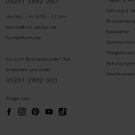
05251 2882 280
Zahlung & V
von Mo. - Fr. 8:30 - 17 Uhr
Rücksendun
service@rico-design.de
Newsletter
Kontaktformular
Korrekturhin
Pflegehinwei
Sie sind Businesskunde?
Sie
Abkürzunge
erreichen uns unter
Inhaltsverzei
05251 2882 333
Folge uns
Instagram
Pinterest
YouTube
TikTok
Facebook