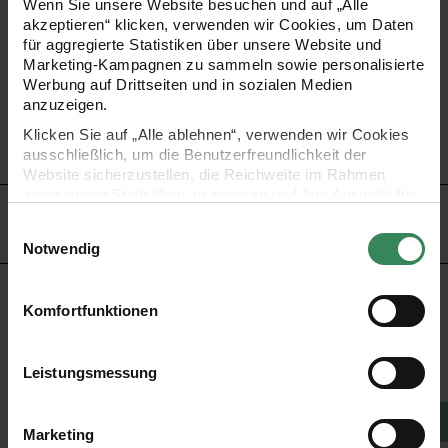
Wenn Sie unsere Website besuchen und auf „Alle
akzeptieren“ klicken, verwenden wir Cookies, um Daten
bietet sich dieses Ripsband an.
für aggregierte Statistiken über unsere Website und
Marketing-Kampagnen zu sammeln sowie personalisierte
Werbung auf Drittseiten und in sozialen Medien
•
Material: 70% Polyester, 30% metallisiertes Polyester
anzuzeigen.
•
Breite: 25 mm
Klicken Sie auf „Alle ablehnen“, verwenden wir Cookies
•
Länge: 3 m
ausschließlich, um die Benutzerfreundlichkeit der
Website sicherzustellen, die Reichweite im Rahmen
aggregierter Statistiken zu messen und Ihre Auswahl für
zukünftige Besuche zu speichern.
HERSTELLER
Einwilligungsauswahl
Ihre Einwilligung ist freiwillig und kann jederzeit über den
Notwendig
Link „Cookie-Einstellungen“ im Fußbereich der Seite
widerrufen werden. Weitere Informationen zu den
verwendeten Technologien und den Empfängern der
KAUFEMPFEHLUNG
Komfortfunktionen
Daten finden Sie in unserer Datenschutzerklärung.
änder Erdfarben 10 Stück
onii Beads Ripsband Armbänder pastell
Paper Poetry Ripsband Lurex 16mm 3m
Paper Poetry Ripsband
Impressum
Datenschutz
Vertrag widerrufen
Leistungsmessung
Marketing