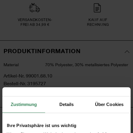
VERSAND­KOSTEN­
KAUF AUF
FREI AB 34,99 €
RECHNUNG
PRODUKTINFORMATION
Material
70% Polyester, 30% metallisiertes Polyester
Artikel-Nr.
99001.68.10
Bestell-Nr.
3195727
Zustimmung
Details
Über Cookies
PRODUKTBESCHREIBUNG
Ihre Privatsphäre ist uns wichtig
Setzen Sie Akzente! Als i-Tüpfelchen für Ihr Geschenk