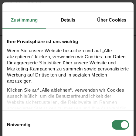
Artikel-Nr.
400443
Bestell-Nr.
3545836
Zustimmung
Details
Über Cookies
Ihre Privatsphäre ist uns wichtig
PRODUKTBESCHREIBUNG
Wenn Sie unsere Website besuchen und auf „Alle
akzeptieren“ klicken, verwenden wir Cookies, um Daten
Setzen Sie Akzente! Als i-Tüpfelchen für Ihr Geschenk
für aggregierte Statistiken über unsere Website und
Marketing-Kampagnen zu sammeln sowie personalisierte
bietet sich ein edles Dekoband aus Satin an. Dieses
Werbung auf Drittseiten und in sozialen Medien
zeichnet sich durch seine glatte und glänzende
anzuzeigen.
Oberflächenstruktur aus.
Klicken Sie auf „Alle ablehnen“, verwenden wir Cookies
ausschließlich, um die Benutzerfreundlichkeit der
Website sicherzustellen, die Reichweite im Rahmen
Klassisches Band für viele Anlässe und
aggregierter Statistiken zu messen und Ihre Auswahl für
zukünftige Besuche zu speichern.
Verwendungsmöglichkeiten mit coolen Streifen
Einwilligungsauswahl
Ihre Einwilligung ist freiwillig und kann jederzeit über den
Notwendig
Maße: 38mm breit
Link „Cookie-Einstellungen“ im Fußbereich der Seite
Länge: 3m auf der Rolle
widerrufen werden. Weitere Informationen zu den