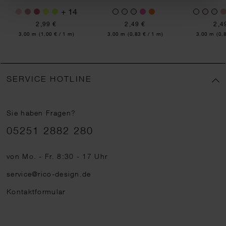
+ 14
2,99 €
2,49 €
2,4
Inhalt:
Inhalt:
Inhalt:
3,00 m
(1,00 € / 1 m)
3,00 m
(0,83 € / 1 m)
3,00 m
(0,
SERVICE HOTLINE
Sie haben Fragen?
Telefonnummer
05251 2882 280
von Mo. - Fr. 8:30 - 17 Uhr
service@rico-design.de
Kontaktformular