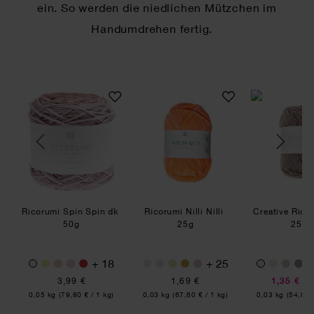
ein. So werden die niedlichen Mützchen im
Handumdrehen fertig.
e Ricorumi Lamé
Ricorumi Spin Spin dk
Ricorumi Nilli Nilli
Cr
Ricorumi Spin Spin dk
Ricorumi Nilli Nilli
Creative Rico
50g
25g
25g
+ 18
+ 25
3,99 €
1,69 €
1,35 €
1,
Inhalt:
Inhalt:
Inhalt:
)
0,05 kg
(79,80 € / 1 kg)
0,03 kg
(67,60 € / 1 kg)
0,03 kg
(54,00 