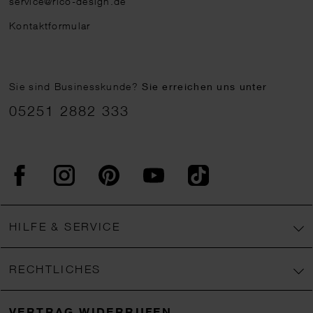
service@rico-design.de
Kontaktformular
Sie sind Businesskunde?
Sie erreichen uns unter
05251 2882 333
Facebook
Instagram
Pinterest
YouTube
TikTok
HILFE & SERVICE
RECHTLICHES
VERTRAG WIDERRUFEN