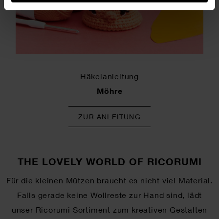
Häkelanleitung
Möhre
ZUR ANLEITUNG
THE LOVELY WORLD OF RICORUMI
Für die kleinen Mützen braucht es nicht viel Material.
Falls gerade keine Wollreste zur Hand sind, lädt
unser Ricorumi Sortiment zum kreativen Gestalten