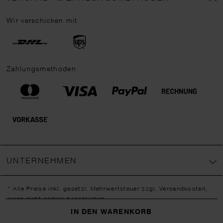
Wir verschicken mit
Zahlungsmethoden
UNTERNEHMEN
* Alle Preise inkl. gesetzl. Mehrwertsteuer zzgl.
Versandkosten
,
wenn nicht anders beschrieben.
** Jede:r Abonnent:in erhält bei erstmaliger Anmeldung für unseren
IN DEN WARENKORB
Newsletter einen 10 % Rabatt-Gutschein für unseren Online-Shop.