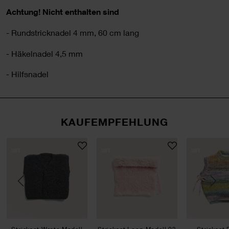
Achtung! Nicht enthalten sind
- Rundstricknadel 4 mm, 60 cm lang
- Häkelnadel 4,5 mm
- Hilfsnadel
KAUFEMPFEHLUNG
s Rico Kids 13
tirnband & Mini Tuch Modell 20 & 21 aus Rico Kids 13
Strickset Weste Modell 01 aus Rico Kids 13
Strickset Loop Modell 03
SET
SET
SET