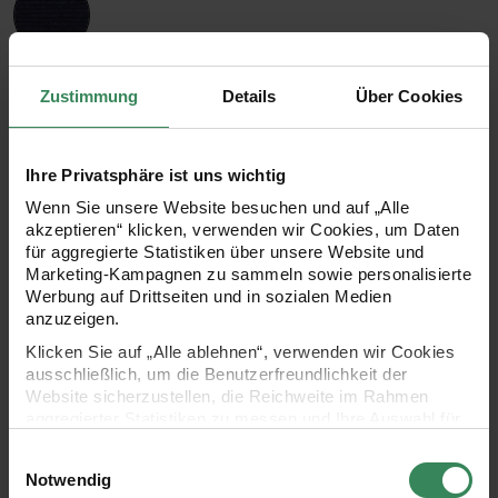
012 Marine
012
Marine
Zustimmung
Details
Über Cookies
Ihre Privatsphäre ist uns wichtig
019 Schiefer
Wenn Sie unsere Website besuchen und auf „Alle
019
akzeptieren“ klicken, verwenden wir Cookies, um Daten
Schiefer
für aggregierte Statistiken über unsere Website und
Marketing-Kampagnen zu sammeln sowie personalisierte
Werbung auf Drittseiten und in sozialen Medien
anzuzeigen.
013 Anthrazit
013
Klicken Sie auf „Alle ablehnen“, verwenden wir Cookies
Anthrazit
ausschließlich, um die Benutzerfreundlichkeit der
Website sicherzustellen, die Reichweite im Rahmen
aggregierter Statistiken zu messen und Ihre Auswahl für
zukünftige Besuche zu speichern.
ANLEITUNG
Anleitung
Einwilligungsauswahl
Ihre Einwilligung ist freiwillig und kann jederzeit über den
Notwendig
Link „Cookie-Einstellungen“ im Fußbereich der Seite