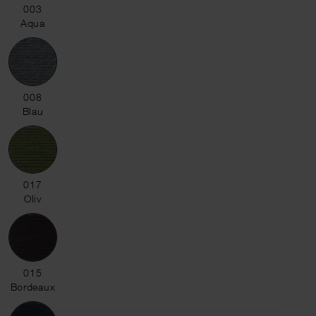
003 Aqua
003
Aqua
008 Blau
008
Blau
017 Oliv
017
Oliv
015 Bordeaux
015
Bordeaux