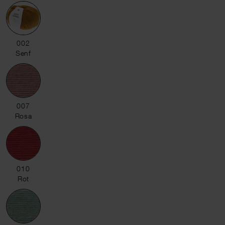
002 Senf
002
Senf
007 Rosa
007
Rosa
010 Rot
010
Rot