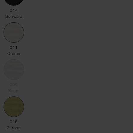
014 Schwarz
014
Schwarz
011 Creme
011
Creme
009 Beige
009
Beige
016 Zitrone
016
Zitrone