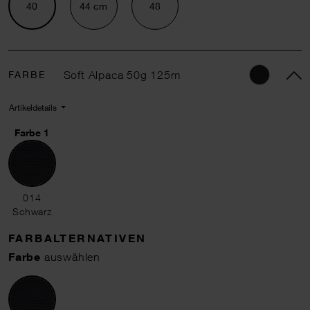
40
44 cm
48
FARBE
Soft Alpaca 50g 125m
Artikeldetails
Farbe 1
014 Schwarz
014
Schwarz
FARBALTERNATIVEN
Farbe
auswählen