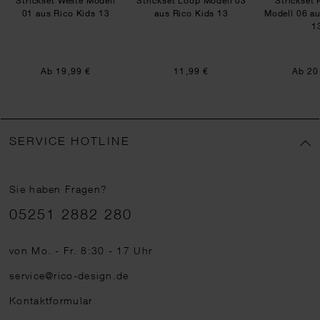
Strickset Weste Modell
Strickset Loop Modell 03
Strickset 
01 aus Rico Kids 13
aus Rico Kids 13
Modell 06 au
1
Ab 19,99 €
11,99 €
Ab 20
SERVICE HOTLINE
Sie haben Fragen?
Telefonnummer
05251 2882 280
von Mo. - Fr. 8:30 - 17 Uhr
service@rico-design.de
Kontaktformular