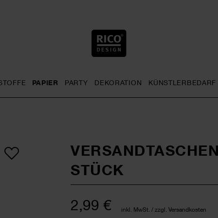
STOFFE
PAPIER
PARTY
DEKORATION
KÜNSTLERBEDARF
nu
& Häkeln general.openMenu
Sticken general.openMenu
Stoffe general.openMenu
Papier general.openMenu
Party general.openMenu
Dekoration gen
VERSANDTASCHEN 
STÜCK
2,99 €
inkl. MwSt. / zzgl. Versandkosten