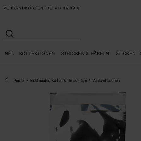
VERSANDKOSTENFREI AB 34,99 €
NEU
KOLLEKTIONEN
STRICKEN & HÄKELN
STICKEN
Neu general.openMenu
Kollektionen general.openMe
Stricken 
Eine Kategorie zurück navigieren
Papier
Briefpapier, Karten & Umschläge
Versandtaschen