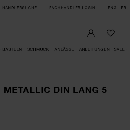
HÄNDLERSUCHE
FACHHÄNDLER LOGIN
ENG
FR
BASTELN
SCHMUCK
ANLÄSSE
ANLEITUNGEN
SALE
eral.openMenu
Künstlerbedarf general.openMenu
Basteln general.openMenu
Schmuck general.openMenu
Anlässe general.op
Anleit
S
METALLIC DIN LANG 5