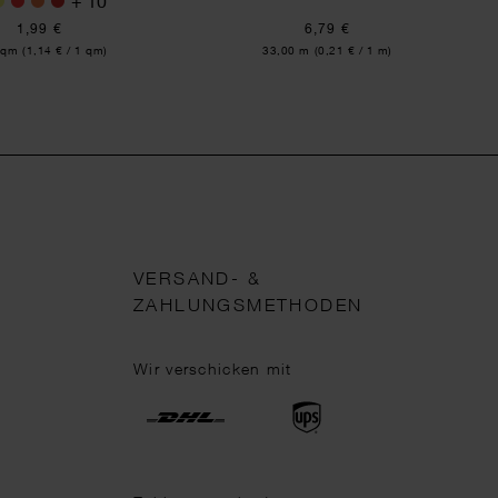
+ 10
1,99 €
6,79 €
:
Inhalt:
 qm
(1,14 € / 1 qm)
33,00 m
(0,21 € / 1 m)
VERSAND- &
ZAHLUNGSMETHODEN
Wir verschicken mit