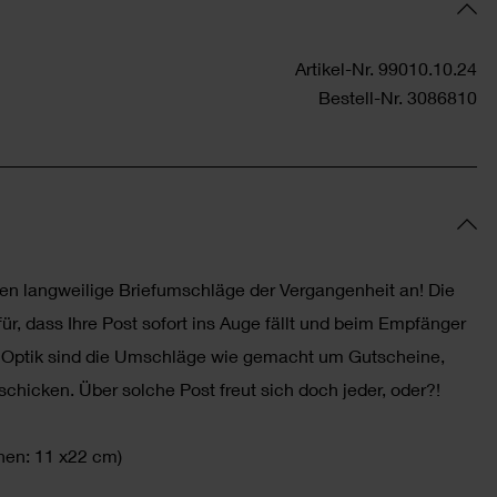
Artikel-Nr.
99010.10.24
Bestell-Nr.
3086810
en langweilige Briefumschläge der Vergangenheit an! Die
für, dass Ihre Post sofort ins Auge fällt und beim Empfänger
n Optik sind die Umschläge wie gemacht um Gutscheine,
hicken. Über solche Post freut sich doch jeder, oder?!
nen: 11 x22 cm)