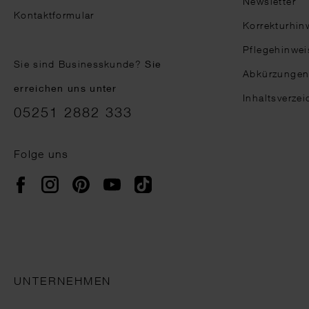
Newsletter
Kontaktformular
Korrekturhin
Pflegehinwei
Sie sind Businesskunde?
Sie
Abkürzunge
erreichen uns unter
Inhaltsverzei
05251 2882 333
Folge uns
Instagram
Pinterest
YouTube
TikTok
Facebook
UNTERNEHMEN