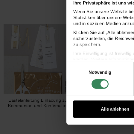
Ihre Privatsphäre ist uns wi
Wenn Sie unsere Website bes
Statistiken über unsere Web
und in sozialen Medien anzu
Klicken Sie auf „Alle ablehn
sicherzustellen, die Reichwe
zu speichern.
Ihre Einwilligung ist freiwil
werden. Weitere Information
Einwilligungsauswahl
Datenschutzerklärung.
Notwendig
Impressum
Datenschutz
Bastelanleitung Einladung zur
Kommunion und Konfirmation
Alle ablehnen