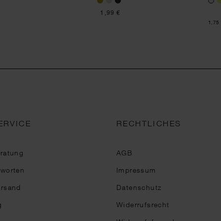
1,99 €
Inhalt
1,75
ERVICE
RECHTLICHES
eratung
AGB
tworten
Impressum
ersand
Datenschutz
g
Widerrufsrecht