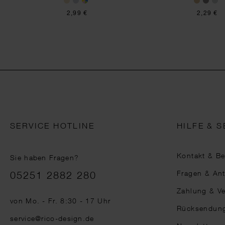
2,99 €
2,29 €
SERVICE HOTLINE
HILFE & S
Kontakt & B
Sie haben Fragen?
Telefonnummer
Fragen & An
05251 2882 280
Zahlung & V
von Mo. - Fr. 8:30 - 17 Uhr
Rücksendun
service@rico-design.de