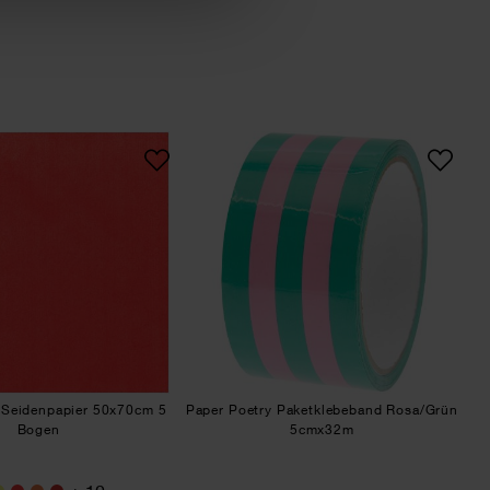
 B5
Paper Poetry Seidenpapier 50x70cm 5 Bogen
Paper Poetry Paketk
 Seidenpapier 50x70cm 5
Paper Poetry Paketklebeband Rosa/Grün
Bogen
5cmx32m