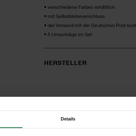
•
verschiedene Farben erhältlich
•
mit Selbstklebeverschluss
•
der Versand mit der Deutschen Post kost
•
5 Umschläge im Set
HERSTELLER
Details