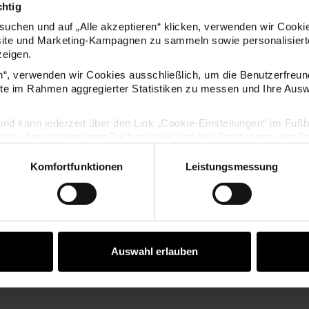
chtig
KOSTENLOSE ANLEITUNGEN
uchen und auf „Alle akzeptieren“ klicken, verwenden wir Cookie
site und Marketing-Kampagnen zu sammeln sowie personalisierte
zeigen.
en“, verwenden wir Cookies ausschließlich, um die Benutzerfreun
ite im Rahmen aggregierter Statistiken zu messen und Ihre Aus
lig und kann jederzeit über den Link „Cookie-Einstellungen“ im Fuß
en zu den verwendeten Technologien und den Empfängern der Dat
Komfortfunktionen
Leistungsmessung
Vertrag widerrufen
Auswahl erlauben