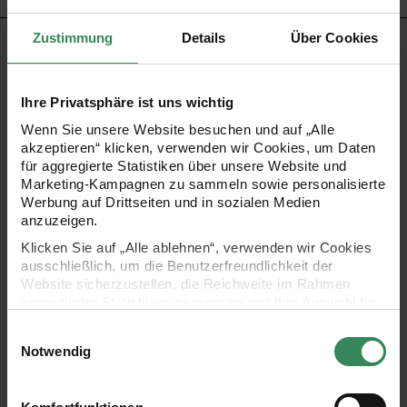
Zustimmung
Details
Über Cookies
PRODUKTBESCHREIBUNG
Die Wachsplatte Rainbow dient zur Dekoration von Kerzen
Ihre Privatsphäre ist uns wichtig
und wird als einzelne Platte geliefert. Sie eignet sich zum
Wenn Sie unsere Website besuchen und auf „Alle
akzeptieren“ klicken, verwenden wir Cookies, um Daten
Zuschneiden und Stanzen, um gleichmäßige Motive zu
für aggregierte Statistiken über unsere Website und
gestalten. Die Anbringung erfolgt mittels Handwärme direkt
Marketing-Kampagnen zu sammeln sowie personalisierte
Werbung auf Drittseiten und in sozialen Medien
auf der Kerzenoberfläche.
anzuzeigen.
Klicken Sie auf „Alle ablehnen“, verwenden wir Cookies
ausschließlich, um die Benutzerfreundlichkeit der
Website sicherzustellen, die Reichweite im Rahmen
- Anbringung durch Handwärme
aggregierter Statistiken zu messen und Ihre Auswahl für
zukünftige Besuche zu speichern.
- Maße: 0,5x11x24cm
Einwilligungsauswahl
Ihre Einwilligung ist freiwillig und kann jederzeit über den
Notwendig
Link „Cookie-Einstellungen“ im Fußbereich der Seite
- Inhalt: 1 Stück
widerrufen werden. Weitere Informationen zu den
verwendeten Technologien und den Empfängern der