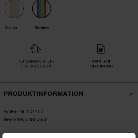
Rainbow Pastell
Rainbow
VERSAND­KOSTEN­
KAUF AUF
FREI AB 34,99 €
RECHNUNG
PRODUKTINFORMATION
Artikel-Nr.
501457
Bestell-Nr.
3800652