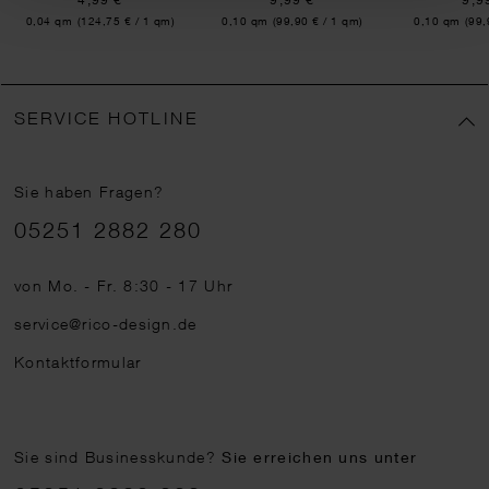
Inhalt:
Inhalt:
Inhalt:
0,04 qm
(124,75 € / 1 qm)
0,10 qm
(99,90 € / 1 qm)
0,10 qm
(99,
SERVICE HOTLINE
Sie haben Fragen?
Telefonnummer
05251 2882 280
von Mo. - Fr. 8:30 - 17 Uhr
service@rico-design.de
Kontaktformular
Sie sind Businesskunde?
Sie erreichen uns unter