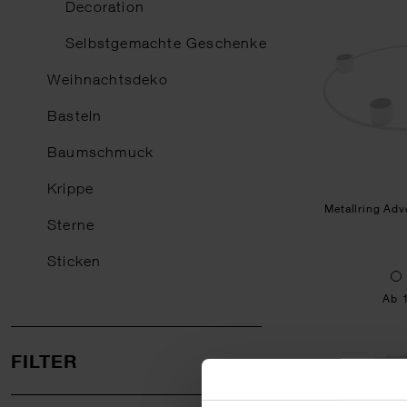
Decoration
Selbstgemachte Geschenke
Weihnachtsdeko
Basteln
Baumschmuck
Krippe
Metallring Ad
Sterne
Sticken
Ab 
FILTER