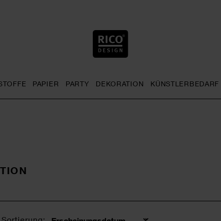
STOFFE
PAPIER
PARTY
DEKORATION
KÜNSTLERBEDARF
nu
& Häkeln general.openMenu
Sticken general.openMenu
Stoffe general.openMenu
Papier general.openMenu
Party general.openMenu
Dekoration gen
TION
Sortierung: