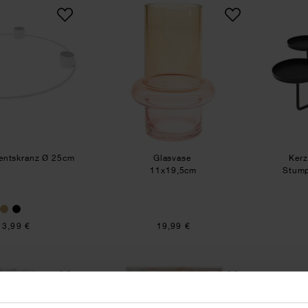
Metallring Adventskranz Ø 25cm
Glasvase
ventskranz Ø 25cm
Glasvase
Kerz
11x19,5cm
Stump
13,99 €
19,99 €
Keramik Vase Sonne weiß
Spiralkerzen-Set Marmorie