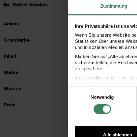
Sofort lieferbar
Sofort lieferbar
Zustimmung
Anlass
Ihre Privatsphäre ist uns wi
Wenn Sie unsere Website bes
Grundfarbe
Statistiken über unsere Web
und in sozialen Medien anzu
Keramik Va
Inhalt
Klicken Sie auf „Alle ablehn
sicherzustellen, die Reichwe
zu speichern.
Marke
Ihre Einwilligung ist freiwil
16
werden. Weitere Information
Material
Einwilligungsauswahl
Datenschutzerklärung.
Notwendig
Impressum
Datenschutz
Preis
Preis
Alle ablehnen