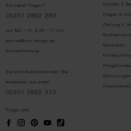
Kontakt & B
Sie haben Fragen?
Telefonnummer
Fragen & An
05251 2882 280
Zahlung & V
von Mo. - Fr. 8:30 - 17 Uhr
Rücksendun
service@rico-design.de
Newsletter
Kontaktformular
Korrekturhin
Pflegehinwei
Sie sind Businesskunde?
Sie
Abkürzunge
erreichen uns unter
Inhaltsverzei
05251 2882 333
Folge uns
Instagram
Pinterest
YouTube
TikTok
Facebook