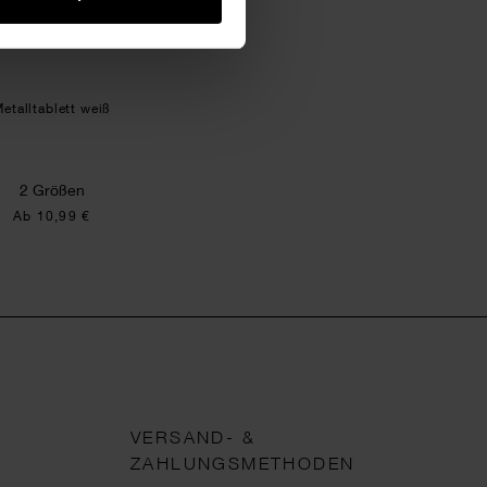
etalltablett weiß
2 Größen
Ab 10,99 €
VERSAND- &
ZAHLUNGSMETHODEN