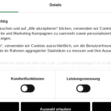
Details
chtig
uchen und auf „Alle akzeptieren“ klicken, verwenden wir Cookie
site und Marketing-Kampagnen zu sammeln sowie personalisierte
zeigen.
se Sonne weiß
Spiralkerzen-Set Marmoriert
Rico De
2,4x18,5cm
en“, verwenden wir Cookies ausschließlich, um die Benutzerfreun
6 Stück
ite im Rahmen aggregierter Statistiken zu messen und Ihre Aus
lig und kann jederzeit über den Link „Cookie-Einstellungen“ im Fuß
,99 €
27,99 €
en zu den verwendeten Technologien und den Empfängern der Dat
Komfortfunktionen
Leistungsmessung
Porzellan Kerzenhalter Kirschblüte rosa 16x16x4,6cm
Porzellan Kerzenhalter Kir
Vertrag widerrufen
Auswahl erlauben