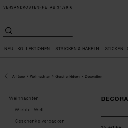
VERSANDKOSTENFREI AB 34,99 €
NEU
KOLLEKTIONEN
STRICKEN & HÄKELN
STICKEN
Neu general.openMenu
Kollektionen general.openMe
Stricken 
Eine Kategorie zurück navigieren
Anlässe
Weihnachten
Geschenkideen
Decoration
DECORA
Weihnachten
Wichtel-Welt
Geschenke verpacken
15
Artikel