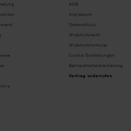
eratung
AGB
tworten
Impressum
ersand
Datenschutz
g
Widerrufsrecht
Widerrufsformular
weise
Cookie Einstellungen
se
Barrierefreiheitserklärung
n
Vertrag widerrufen
chnis