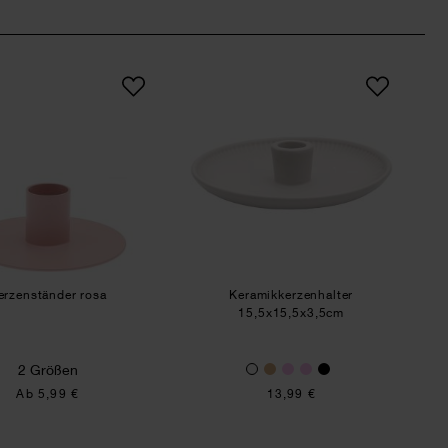
leife
Kerzenständer rosa
Keramikkerzenhalter 
erzenständer rosa
Keramikkerzenhalter
15,5x15,5x3,5cm
2 Größen
Ab 5,99 €
13,99 €