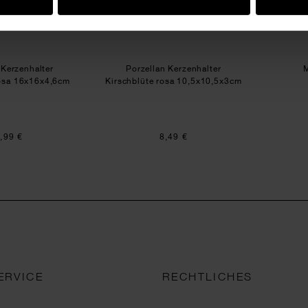
 Kerzenhalter
Porzellan Kerzenhalter
M
rosa 16x16x4,6cm
Kirschblüte rosa 10,5x10,5x3cm
,99 €
8,49 €
ERVICE
RECHTLICHES