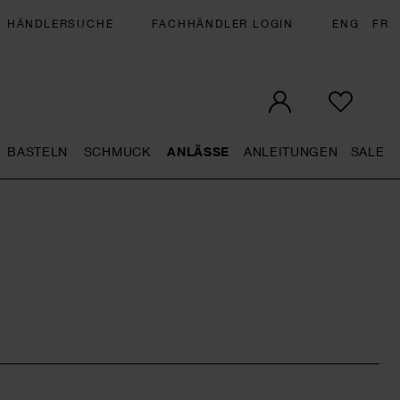
HÄNDLERSUCHE
FACHHÄNDLER LOGIN
ENG
FR
BASTELN
SCHMUCK
ANLÄSSE
ANLEITUNGEN
SALE
eral.openMenu
Künstlerbedarf general.openMenu
Basteln general.openMenu
Schmuck general.openMenu
Anlässe general.op
Anleit
S