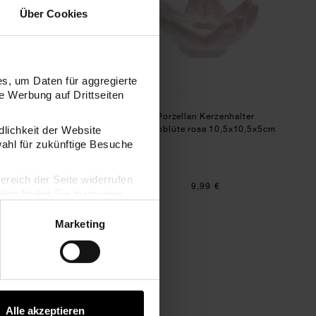
Über Cookies
s, um Daten für aggregierte
 Werbung auf Drittseiten
sign x Redfries Keramik
Porzellan Kerzenhalter
Vase Eye Candy
Kirschblüte rosa 10,5x10,5x5cm
dlichkeit der Website
wahl für zukünftige Besuche
2 Größen
bereich der Seite widerrufen
Ab 24,99 €
9,99 €
en finden Sie in unserer
Marketing
schblüte rosa 10,5x10,5x3cm
Metalltablett weiß
Alle akzeptieren