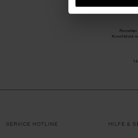
Porzellan
Kirschblüte 
14
SERVICE HOTLINE
HILFE & S