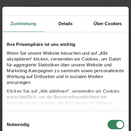
Rico Baby 032
Rico Baby 031
Zustimmung
Details
Über Cookies
Ihre Privatsphäre ist uns wichtig
Wenn Sie unsere Website besuchen und auf „Alle
akzeptieren“ klicken, verwenden wir Cookies, um Daten
Rico Baby 032
Rico Baby 031
für aggregierte Statistiken über unsere Website und
Marketing-Kampagnen zu sammeln sowie personalisierte
Werbung auf Drittseiten und in sozialen Medien
anzuzeigen.
4,99 €
4,99 €
Klicken Sie auf „Alle ablehnen“, verwenden wir Cookies
ausschließlich, um die Benutzerfreundlichkeit der
Website sicherzustellen, die Reichweite im Rahmen
Rico Baby 030
Rico Baby 029
aggregierter Statistiken zu messen und Ihre Auswahl für
zukünftige Besuche zu speichern.
Einwilligungsauswahl
Ihre Einwilligung ist freiwillig und kann jederzeit über den
Notwendig
Link „Cookie-Einstellungen“ im Fußbereich der Seite