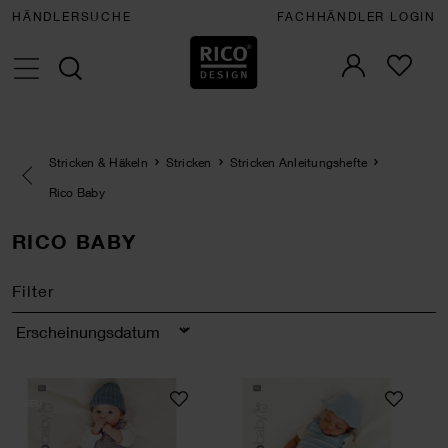
HÄNDLERSUCHE
FACHHÄNDLER LOGIN
Stricken & Häkeln
Stricken
Stricken Anleitungshefte
Eine Kategorie zurück navigieren
Rico Baby
RICO BABY
Filter
Sortierung
Rico Baby 044
Rico Baby 043
NEU